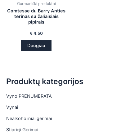
Gurmaniški produktai
is
Comtesse du Barry Anties
terinas su žaliaisiais
is
pipirais
is
€
4.50
Daugiau
is
Produktų kategorijos
Vyno PRENUMERATA
Vynai
Nealkoholiniai gėrimai
Stiprieji Gėrimai