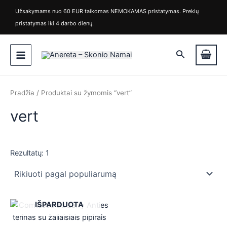
M
M
Pereiti
Užsakymams nuo 60 EUR taikomas NEMOKAMAS pristatymas. Prekių
i
a
prie
pristatymas iki 4 darbo dienų.
n
k
turinio
k
s
Main
a
k
Paieška
i
a
Menu
n
i
a
n
a
Pradžia
/ Produktai su žymomis “vert”
vert
Rezultatų: 1
is
IŠPARDUOTA
is