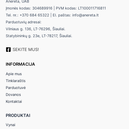
Anereta, UAB
Įmonės kodas: 304689916 | PVM kodas: LT100011716811
Tel. nr.: +370 684 65322 | El. paštas: info@anereta.lt
Parduotuvių adresai:
Vilniaus g. 136, LT-76296, Šiauliai.
Statybininkų g. 23e, LT-78217, Šiauliai.
SEKITE MUS!
INFORMACIJA
Apie mus
Tinklaraštis
Parduotuvė
Dovanos
Kontaktai
PRODUKTAI
Vynai