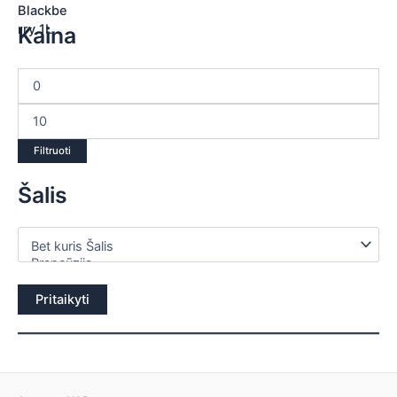
Kaina
Filtruoti
Šalis
Pritaikyti