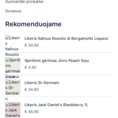
Gurmaniški produktai
Dovanos
Rekomenduojame
Likeris Italicus Rosolio di Bergamotto Liqueur
€
34.90
Spiritinis gėrimas Jinro Peach Soju
€
4.90
Likeris St-Germain
€
34.90
Likeris Jack Daniel's Blackberry 1L
€
46.90