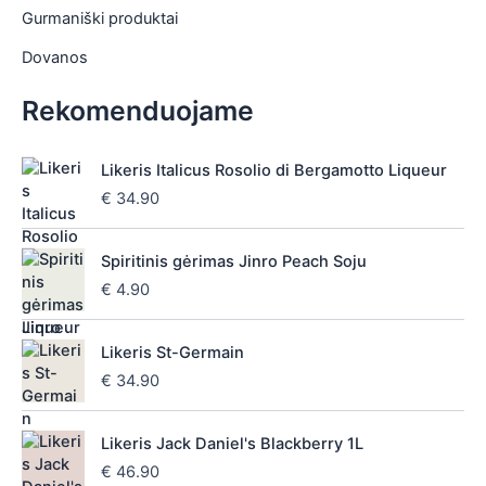
Gurmaniški produktai
Dovanos
Rekomenduojame
Likeris Italicus Rosolio di Bergamotto Liqueur
€
34.90
Spiritinis gėrimas Jinro Peach Soju
€
4.90
Likeris St-Germain
€
34.90
Likeris Jack Daniel's Blackberry 1L
€
46.90