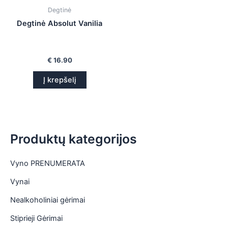
is
Degtinė
Degtinė Absolut Vanilia
is
is
€
16.90
is
Į krepšelį
Produktų kategorijos
Vyno PRENUMERATA
Vynai
Nealkoholiniai gėrimai
Stiprieji Gėrimai