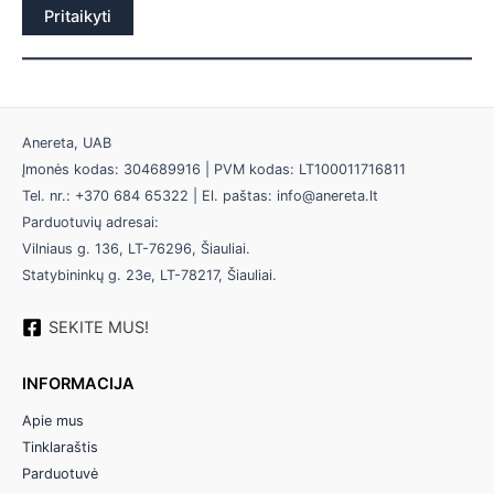
Pritaikyti
Anereta, UAB
Įmonės kodas: 304689916 | PVM kodas: LT100011716811
Tel. nr.: +370 684 65322 | El. paštas: info@anereta.lt
Parduotuvių adresai:
Vilniaus g. 136, LT-76296, Šiauliai.
Statybininkų g. 23e, LT-78217, Šiauliai.
SEKITE MUS!
INFORMACIJA
Apie mus
Tinklaraštis
Parduotuvė