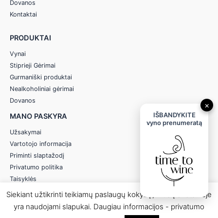
Dovanos
Kontaktai
PRODUKTAI
Vynai
Stiprieji Gėrimai
Gurmaniški produktai
Nealkoholiniai gėrimai
Dovanos
×
IŠBANDYKITE
MANO PASKYRA
vyno prenumeratą
Užsakymai
Vartotojo informacija
Priminti slaptažodį
Privatumo politika
Taisyklės
Siekiant užtikrinti teikiamų paslaugų kokybę, mūsų svetainėje
yra naudojami slapukai. Daugiau informacijos - privatumo
© 2026 Anereta - Skonio Namai