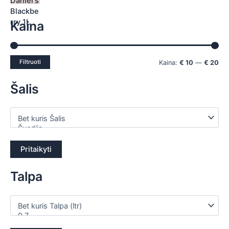
Kaina
Filtruoti
Kaina:
€ 10
—
€ 20
Šalis
Pritaikyti
Talpa