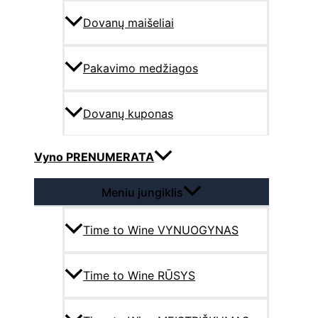
Dovanų maišeliai
Pakavimo medžiagos
Dovanų kuponas
Vyno PRENUMERATA
Meniu jungiklis
Time to Wine VYNUOGYNAS
Time to Wine RŪSYS