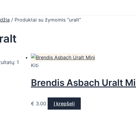
džia
/ Produktai su žymomis “uralt”
ralt
ultatų: 1
Kiti
Brendis Asbach Uralt Mi
€
3.00
Į krepšelį