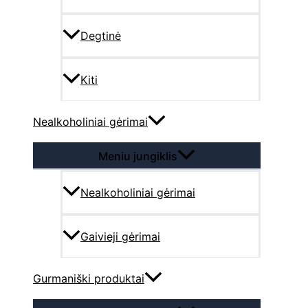
Degtinė
Kiti
Nealkoholiniai gėrimai
Meniu jungiklis
Nealkoholiniai gėrimai
Gaivieji gėrimai
Gurmaniški produktai