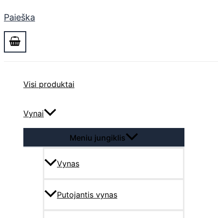
Paieška
Visi produktai
Vynai
Meniu jungiklis
Vynas
Putojantis vynas