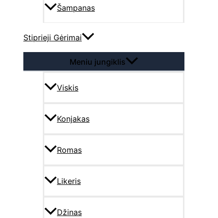
Šampanas
Stiprieji Gėrimai
Meniu jungiklis
Viskis
Konjakas
Romas
Likeris
Džinas