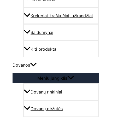
Krekeriai, traškučiai, užkandžiai
Saldumynai
Kiti produktai
Dovanos
Meniu jungiklis
Dovanų rinkiniai
Dovanų dėžutės