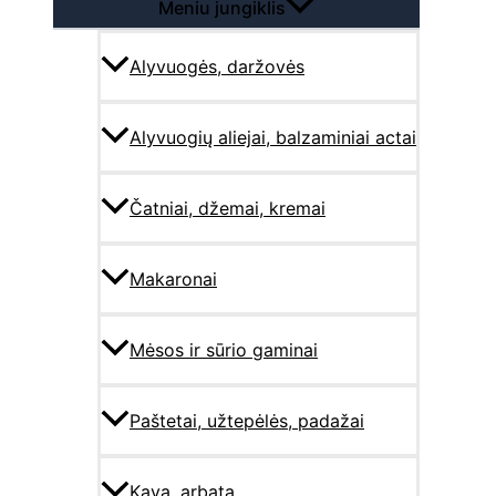
Meniu jungiklis
Alyvuogės, daržovės
Alyvuogių aliejai, balzaminiai actai
Čatniai, džemai, kremai
Makaronai
Mėsos ir sūrio gaminai
Paštetai, užtepėlės, padažai
Kava, arbata