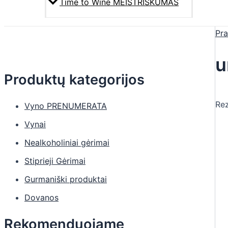
Time to Wine MEISTRIŠKUMAS
Pra
u
Produktų kategorijos
Rez
Vyno PRENUMERATA
Vynai
Nealkoholiniai gėrimai
Stiprieji Gėrimai
Gurmaniški produktai
Dovanos
Rekomenduojame