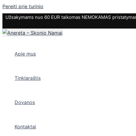
Pereiti prie turinio
Užsakymams nuo 60 EUR taikomas NEMOKAMAS pristatymas. P
Apie mus
Tinklaraštis
Dovanos
Kontaktai