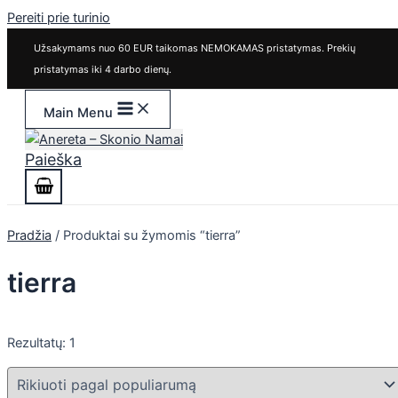
Pereiti prie turinio
Užsakymams nuo 60 EUR taikomas NEMOKAMAS pristatymas. Prekių
pristatymas iki 4 darbo dienų.
Main Menu
Paieška
Pradžia
/ Produktai su žymomis “tierra”
tierra
Rezultatų: 1