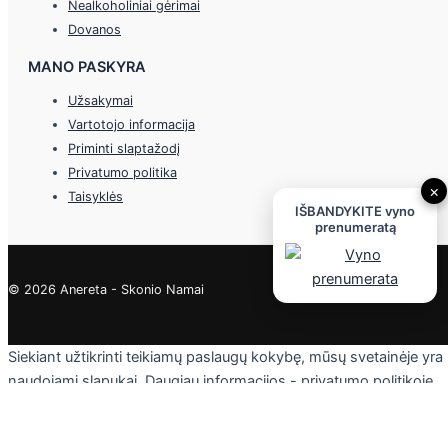
Nealkoholiniai gėrimai
Dovanos
MANO PASKYRA
Užsakymai
Vartotojo informacija
Priminti slaptažodį
Privatumo politika
×
Taisyklės
IŠBANDYKITE vyno
prenumeratą
© 2026 Anereta - Skonio Namai
Siekiant užtikrinti teikiamų paslaugų kokybę, mūsų svetainėje yra
naudojami slapukai. Daugiau informacijos - privatumo politikoje.
Skaityti
Sutinku
Privacy & Cookies Policy