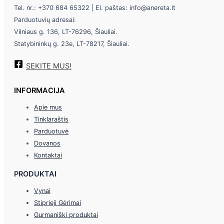
Tel. nr.: +370 684 65322 | El. paštas: info@anereta.lt
Parduotuvių adresai:
Vilniaus g. 136, LT-76296, Šiauliai.
Statybininkų g. 23e, LT-78217, Šiauliai.
SEKITE MUS!
INFORMACIJA
Apie mus
Tinklaraštis
Parduotuvė
Dovanos
Kontaktai
PRODUKTAI
Vynai
Stiprieji Gėrimai
Gurmaniški produktai