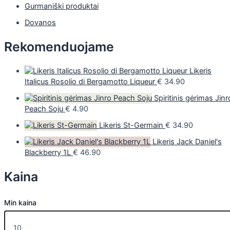
Gurmaniški produktai
Dovanos
Rekomenduojame
Likeris
Italicus Rosolio di Bergamotto Liqueur
€
34.90
Spiritinis gėrimas Jinr
Peach Soju
€
4.90
Likeris St-Germain
€
34.90
Likeris Jack Daniel's
Blackberry 1L
€
46.90
Kaina
Min kaina