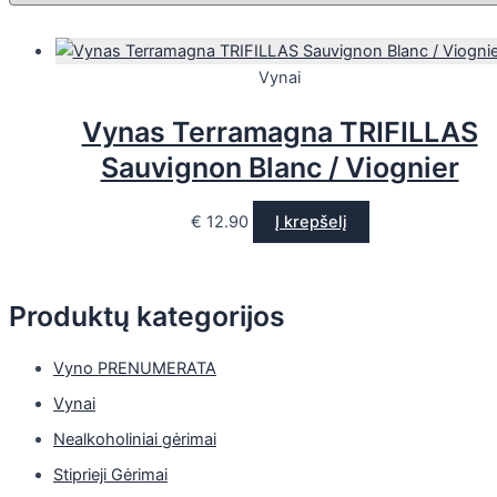
Vynai
Vynas Terramagna TRIFILLAS
Sauvignon Blanc / Viognier
€
12.90
Į krepšelį
Produktų kategorijos
Vyno PRENUMERATA
Vynai
Nealkoholiniai gėrimai
Stiprieji Gėrimai