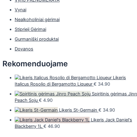
Vyno PRENUMERATA
Vynai
Nealkoholiniai gėrimai
Stiprieji Gėrimai
Gurmaniški produktai
Dovanos
Rekomenduojame
Likeris
Italicus Rosolio di Bergamotto Liqueur
€
34.90
Spiritinis gėrimas Jinr
Peach Soju
€
4.90
Likeris St-Germain
€
34.90
Likeris Jack Daniel's
Blackberry 1L
€
46.90