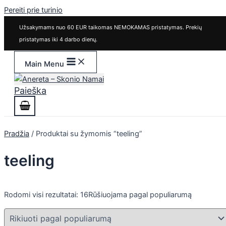
Pereiti prie turinio
Užsakymams nuo 60 EUR taikomas NEMOKAMAS pristatymas. Prekių
pristatymas iki 4 darbo dienų.
Main Menu
Paieška
Pradžia
/ Produktai su žymomis “teeling”
teeling
Rodomi visi rezultatai: 16
Rūšiuojama pagal populiarumą