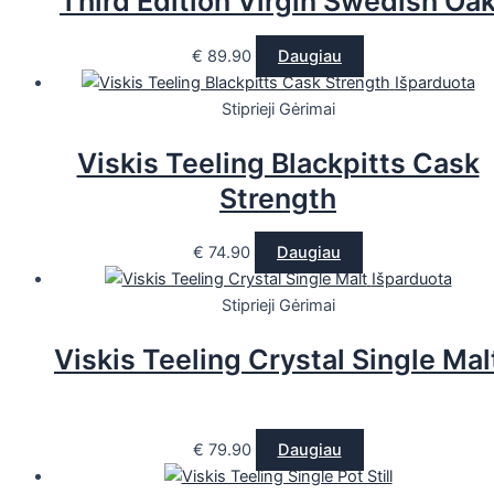
Third Edition Virgin Swedish Oa
€
89.90
Daugiau
Išparduota
Stiprieji Gėrimai
Viskis Teeling Blackpitts Cask
Strength
€
74.90
Daugiau
Išparduota
Stiprieji Gėrimai
Viskis Teeling Crystal Single Mal
€
79.90
Daugiau