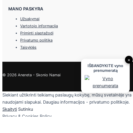
MANO PASKYRA
Užsakymai
Vartotojo informacija
Priminti slaptažodį
Privatumo politika
Taisyklės
×
IŠBANDYKITE vyno
prenumeratą
© 2026 Anereta - Skonio Namai
Siekiant užtikrinti teikiamų paslaugų kokybę, mūsų svetainėje yra
naudojami slapukai. Daugiau informacijos - privatumo politikoje.
Skaityti
Sutinku
Privacy & Cookies Policy