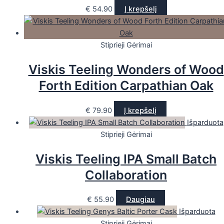
€
54.90
Į krepšelį
Stiprieji Gėrimai
Viskis Teeling Wonders of Wood
Forth Edition Carpathian Oak
€
79.90
Į krepšelį
Išparduota
Stiprieji Gėrimai
Viskis Teeling IPA Small Batch
Collaboration
€
55.90
Daugiau
Išparduota
Stiprieji Gėrimai