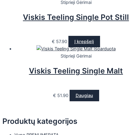
Stiprieji Gėrimai
Viskis Teeling Single Pot Still
€
57.90
Į krepšelį
Išparduota
Stiprieji Gėrimai
Viskis Teeling Single Malt
€
51.90
Daugiau
Produktų kategorijos