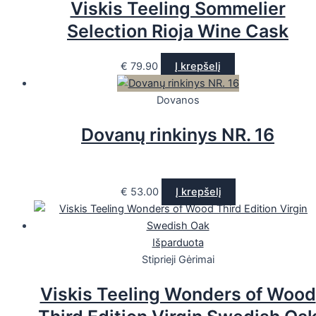
Viskis Teeling Sommelier
Selection Rioja Wine Cask
€
79.90
Į krepšelį
Dovanos
Dovanų rinkinys NR. 16
€
53.00
Į krepšelį
Išparduota
Stiprieji Gėrimai
Viskis Teeling Wonders of Wood