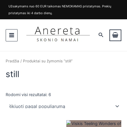
Rūšiuojama
M
M
Pereiti
pagal
Užsakymams nuo 60 EUR taikomas NEMOKAMAS pristatymas. Prekių
i
a
populiarumą
prie
pristatymas iki 4 darbo dienų.
n
k
turinio
k
s
Main
a
k
i
a
Paieška
Menu
n
i
a
n
a
Pradžia
/ Produktai su žymomis “still”
still
Rodomi visi rezultatai: 6
is
is