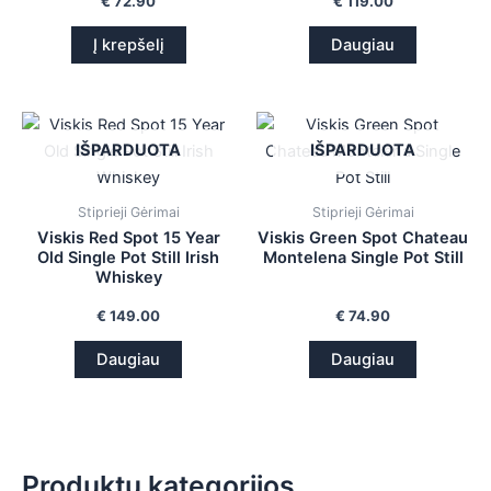
€
72.90
€
119.00
Į krepšelį
Daugiau
IŠPARDUOTA
IŠPARDUOTA
Stiprieji Gėrimai
Stiprieji Gėrimai
Viskis Red Spot 15 Year
Viskis Green Spot Chateau
Old Single Pot Still Irish
Montelena Single Pot Still
Whiskey
€
149.00
€
74.90
Daugiau
Daugiau
Produktų kategorijos