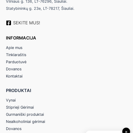
Vilniaus g. 136, LT-76296, Šiauliai.
Statybininkų g. 23e, LT-78217, Šiauliai.
SEKITE MUS!
INFORMACIJA
Apie mus
Tinklaraštis
Parduotuvė
Dovanos
Kontaktai
PRODUKTAI
Vynai
Stiprieji Gėrimai
Gurmaniški produktai
Nealkoholiniai gėrimai
Dovanos
×