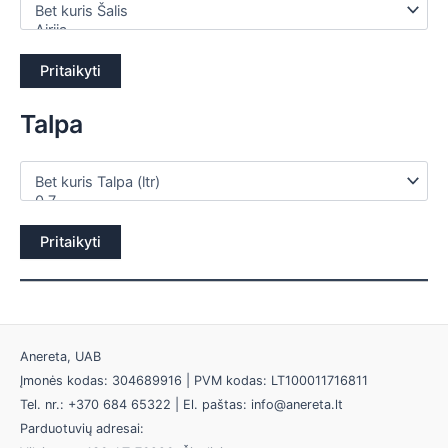
Pritaikyti
Talpa
Pritaikyti
Anereta, UAB
Įmonės kodas: 304689916 | PVM kodas: LT100011716811
Tel. nr.: +370 684 65322 | El. paštas: info@anereta.lt
Parduotuvių adresai: