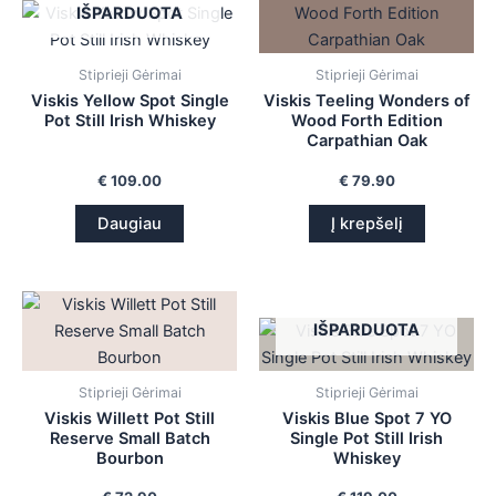
IŠPARDUOTA
is
is
Stiprieji Gėrimai
Stiprieji Gėrimai
Viskis Yellow Spot Single
Viskis Teeling Wonders of
is
Pot Still Irish Whiskey
Wood Forth Edition
Carpathian Oak
is
€
109.00
€
79.90
Daugiau
Į krepšelį
IŠPARDUOTA
Stiprieji Gėrimai
Stiprieji Gėrimai
Viskis Willett Pot Still
Viskis Blue Spot 7 YO
Reserve Small Batch
Single Pot Still Irish
Bourbon
Whiskey