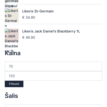
Likeris St-Germain
€
34.90
Likeris Jack Daniel's Blackberry 1L
€
46.90
Kaina
Filtruoti
Šalis