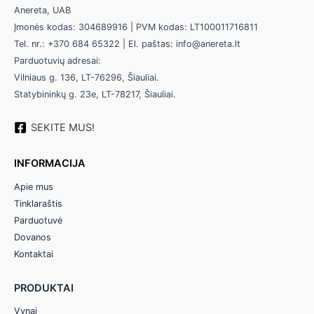
Anereta, UAB
Įmonės kodas: 304689916 | PVM kodas: LT100011716811
Tel. nr.: +370 684 65322 | El. paštas: info@anereta.lt
Parduotuvių adresai:
Vilniaus g. 136, LT-76296, Šiauliai.
Statybininkų g. 23e, LT-78217, Šiauliai.
SEKITE MUS!
INFORMACIJA
Apie mus
Tinklaraštis
Parduotuvė
Dovanos
Kontaktai
PRODUKTAI
Vynai