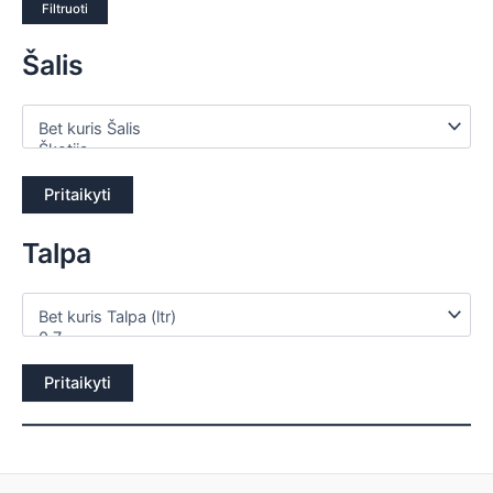
Filtruoti
Šalis
Pritaikyti
Talpa
Pritaikyti