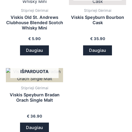
is
Stiprieji Gėrimai
Stiprieji Gėrimai
Viskis Old St. Andrews
Viskis Speyburn Bourbon
is
Clubhouse Blended Scotch
Cask
Whisky Mini
is
€
5.90
€
35.90
is
Daugiau
Daugiau
IŠPARDUOTA
Stiprieji Gėrimai
Viskis Speyburn Bradan
Orach Single Malt
€
36.90
Daugiau