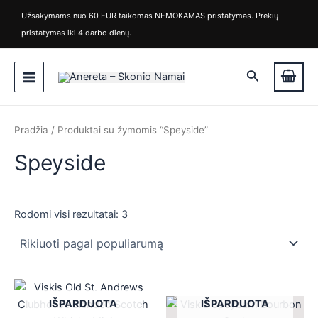
Rūšiuojama
M
M
Pereiti
pagal
Užsakymams nuo 60 EUR taikomas NEMOKAMAS pristatymas. Prekių
i
a
populiarumą
prie
pristatymas iki 4 darbo dienų.
n
k
turinio
k
s
Main
a
k
Paieška
i
a
Menu
n
i
a
n
a
Pradžia
/ Produktai su žymomis “Speyside”
Speyside
Rodomi visi rezultatai: 3
is
is
IŠPARDUOTA
IŠPARDUOTA