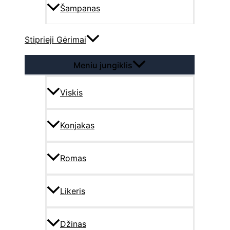
Šampanas
Stiprieji Gėrimai
Meniu jungiklis
Viskis
Konjakas
Romas
Likeris
Džinas