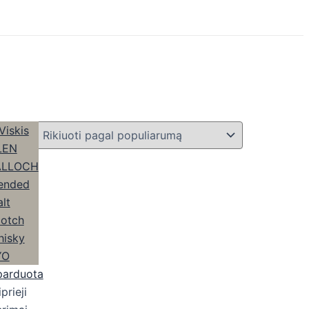
parduota
iprieji