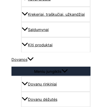
Krekeriai, traškučiai, užkandžiai
Saldumynai
Kiti produktai
Dovanos
Meniu jungiklis
Dovanų rinkiniai
Dovanų dėžutės