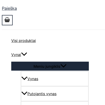
Paieška
Visi produktai
Vynai
Meniu jungiklis
Vynas
Putojantis vynas