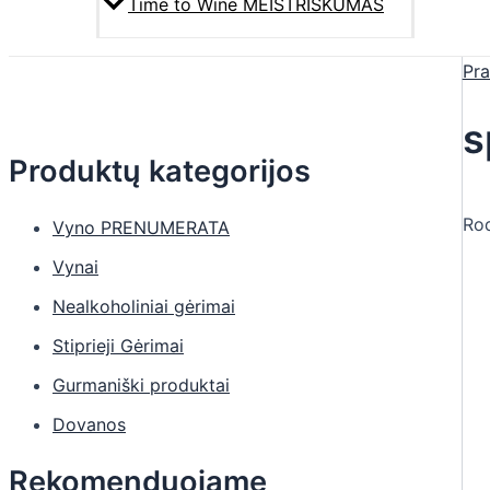
Time to Wine MEISTRIŠKUMAS
Pra
s
Produktų kategorijos
Rod
Vyno PRENUMERATA
Vynai
Nealkoholiniai gėrimai
Stiprieji Gėrimai
Gurmaniški produktai
Dovanos
Rekomenduojame