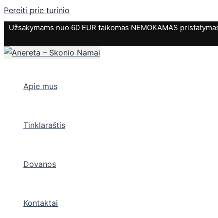
Pereiti prie turinio
Užsakymams nuo 60 EUR taikomas NEMOKAMAS pristatymas. P
Apie mus
Tinklaraštis
Dovanos
Kontaktai