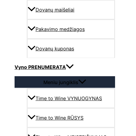
Dovanų maišeliai
Pakavimo medžiagos
Dovanų kuponas
Vyno PRENUMERATA
Meniu jungiklis
Time to Wine VYNUOGYNAS
Time to Wine RŪSYS