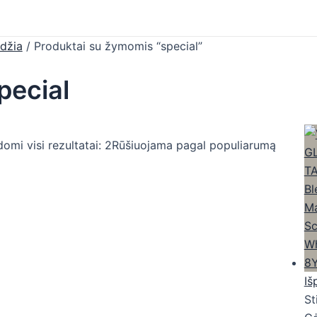
džia
/ Produktai su žymomis “special”
pecial
omi visi rezultatai: 2
Rūšiuojama pagal populiarumą
Iš
St