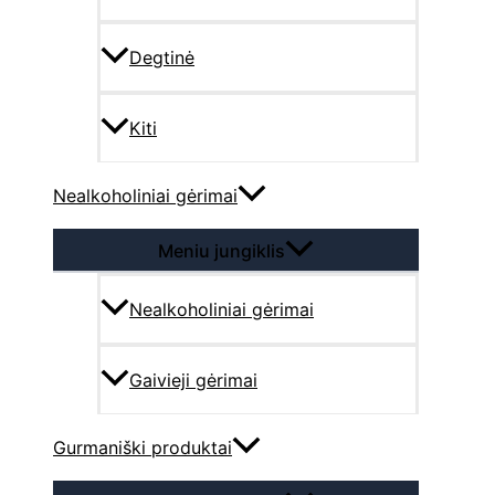
Degtinė
Kiti
Nealkoholiniai gėrimai
Meniu jungiklis
Nealkoholiniai gėrimai
Gaivieji gėrimai
Gurmaniški produktai