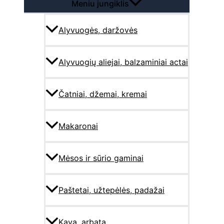
Meniu jungiklis
Alyvuogės, daržovės
Alyvuogių aliejai, balzaminiai actai
Čatniai, džemai, kremai
Makaronai
Mėsos ir sūrio gaminai
Paštetai, užtepėlės, padažai
Kava, arbata