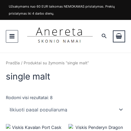
Rūšiuojama
M
M
Pereiti
pagal
Užsakymams nuo 60 EUR taikomas NEMOKAMAS pristatymas. Prekių
i
a
populiarumą
prie
pristatymas iki 4 darbo dienų.
n
k
turinio
k
s
Main
a
k
i
a
Paieška
Menu
n
i
a
n
a
Pradžia
/ Produktai su žymomis “single malt”
single malt
Rodomi visi rezultatai: 8
is
is