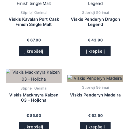
is
Stiprieji Gėrimai
Stiprieji Gėrimai
is
Viskis Kavalan Port Cask
Viskis Penderyn Dragon
Finish Single Malt
Legend
is
€
67.90
€
43.90
is
Į krepšelį
Į krepšelį
Stiprieji Gėrimai
Stiprieji Gėrimai
Viskis Mackmyra Kaizen
Viskis Penderyn Madeira
03 – Hojicha
€
85.90
€
62.90
Į krepšelį
Į krepšelį