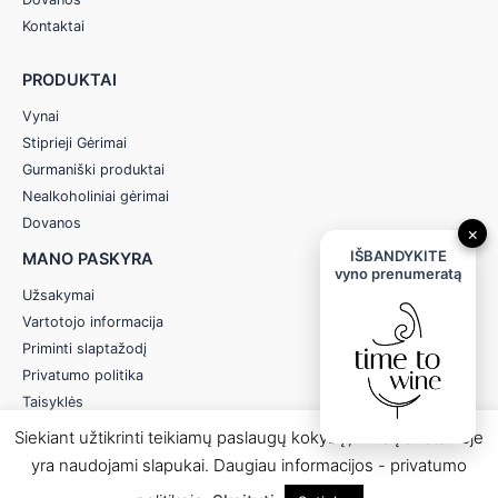
Kontaktai
PRODUKTAI
Vynai
Stiprieji Gėrimai
Gurmaniški produktai
Nealkoholiniai gėrimai
Dovanos
×
IŠBANDYKITE
MANO PASKYRA
vyno prenumeratą
Užsakymai
Vartotojo informacija
Priminti slaptažodį
Privatumo politika
Taisyklės
Siekiant užtikrinti teikiamų paslaugų kokybę, mūsų svetainėje
yra naudojami slapukai. Daugiau informacijos - privatumo
© 2026 Anereta - Skonio Namai