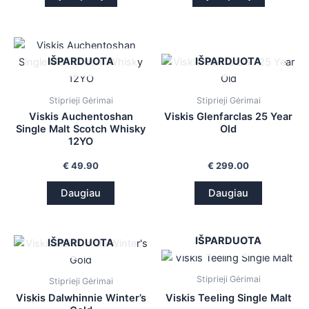
IŠPARDUOTA
IŠPARDUOTA
Stiprieji Gėrimai
Stiprieji Gėrimai
Viskis Auchentoshan
Viskis Glenfarclas 25 Year
Single Malt Scotch Whisky
Old
12YO
€
49.90
€
299.00
Daugiau
Daugiau
IŠPARDUOTA
IŠPARDUOTA
Stiprieji Gėrimai
Stiprieji Gėrimai
Viskis Dalwhinnie Winter’s
Viskis Teeling Single Malt