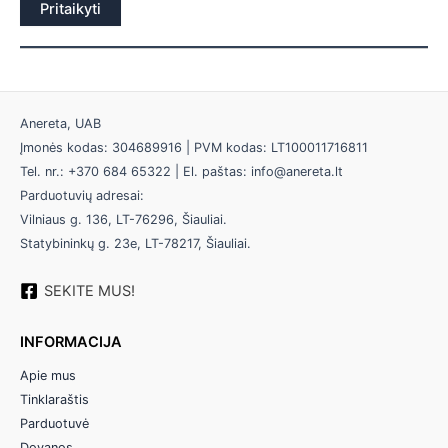
Pritaikyti
Anereta, UAB
Įmonės kodas: 304689916 | PVM kodas: LT100011716811
Tel. nr.: +370 684 65322 | El. paštas: info@anereta.lt
Parduotuvių adresai:
Vilniaus g. 136, LT-76296, Šiauliai.
Statybininkų g. 23e, LT-78217, Šiauliai.
SEKITE MUS!
INFORMACIJA
Apie mus
Tinklaraštis
Parduotuvė
Dovanos