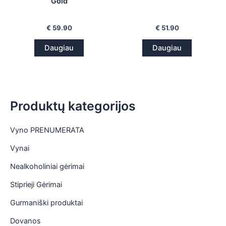
Gold
€
59.90
€
51.90
Daugiau
Daugiau
Produktų kategorijos
Vyno PRENUMERATA
Vynai
Nealkoholiniai gėrimai
Stiprieji Gėrimai
Gurmaniški produktai
Dovanos