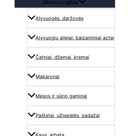
Meniu jungiklis
Alyvuogės, daržovės
Alyvuogių aliejai, balzaminiai actai
Čatniai, džemai, kremai
Makaronai
Mėsos ir sūrio gaminai
Paštetai, užtepėlės, padažai
Kava, arbata