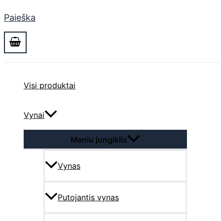
Paieška
Visi produktai
Vynai
Meniu jungiklis
Vynas
Putojantis vynas