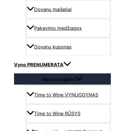
Dovanų maišeliai
Pakavimo medžiagos
Dovanų kuponas
Vyno PRENUMERATA
Meniu jungiklis
Time to Wine VYNUOGYNAS
Time to Wine RŪSYS