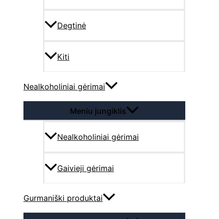
Degtinė
Kiti
Nealkoholiniai gėrimai
Meniu jungiklis
Nealkoholiniai gėrimai
Gaivieji gėrimai
Gurmaniški produktai