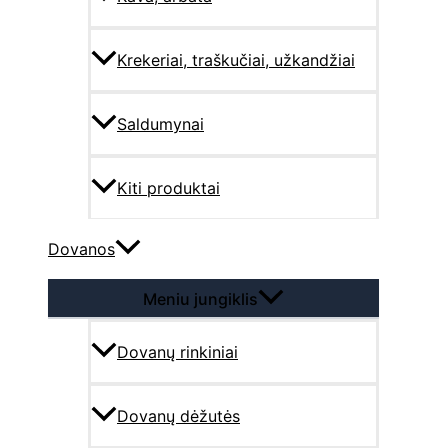
Krekeriai, traškučiai, užkandžiai
Saldumynai
Kiti produktai
Dovanos
Meniu jungiklis
Dovanų rinkiniai
Dovanų dėžutės