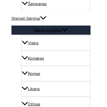
Šampanas
Stiprieji Gėrimai
Meniu jungiklis
Viskis
Konjakas
Romas
Likeris
Džinas