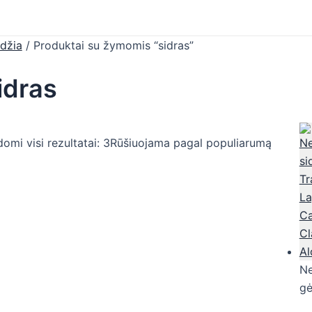
džia
/ Produktai su žymomis “sidras”
idras
omi visi rezultatai: 3
Rūšiuojama pagal populiarumą
Ne
gė