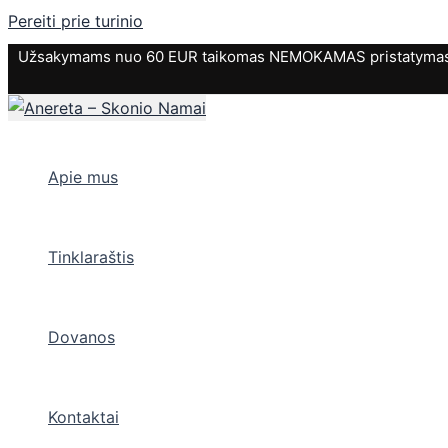
Pereiti prie turinio
Užsakymams nuo 60 EUR taikomas NEMOKAMAS pristatymas. P
Apie mus
Tinklaraštis
Dovanos
Kontaktai