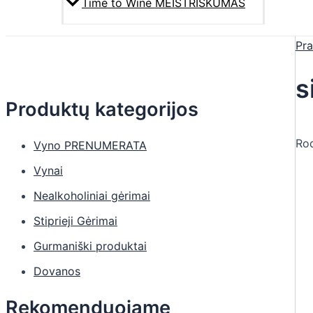
Time to Wine MEISTRIŠKUMAS
Pra
s
Produktų kategorijos
Rod
Vyno PRENUMERATA
Vynai
Nealkoholiniai gėrimai
Stiprieji Gėrimai
Gurmaniški produktai
Dovanos
Rekomenduojame