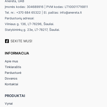
Anereta, UAB
Įmonės kodas: 304689916 | PVM kodas: LT100011716811
Tel. nr.: +370 684 65322 | El. paštas: info@anereta.lt
Parduotuvių adresai:
Vilniaus g. 136, LT-76296, Šiauliai.
Statybininkų g. 23e, LT-78217, Šiauliai.
SEKITE MUS!
INFORMACIJA
Apie mus
Tinklaraštis
Parduotuvė
Dovanos
Kontaktai
PRODUKTAI
Vynai