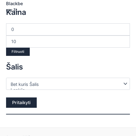
Kaina
Filtruoti
Šalis
Pritaikyti