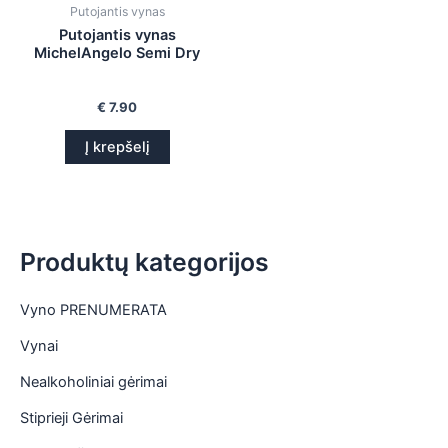
Putojantis vynas
is
Putojantis vynas
MichelAngelo Semi Dry
is
is
€
7.90
Į krepšelį
is
Produktų kategorijos
Vyno PRENUMERATA
Vynai
Nealkoholiniai gėrimai
Stiprieji Gėrimai