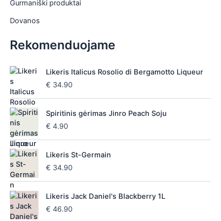
Gurmaniški produktai
Dovanos
Rekomenduojame
Likeris Italicus Rosolio di Bergamotto Liqueur
€
34.90
Spiritinis gėrimas Jinro Peach Soju
€
4.90
Likeris St-Germain
€
34.90
Likeris Jack Daniel's Blackberry 1L
€
46.90