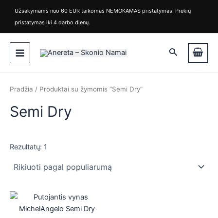
M
M
Pereiti
Užsakymams nuo 60 EUR taikomas NEMOKAMAS pristatymas. Prekių
i
a
prie
pristatymas iki 4 darbo dienų.
n
k
turinio
k
s
Main
a
k
Paieška
i
a
Menu
n
i
a
n
a
Pradžia
/ Produktai su žymomis “Semi Dry”
Semi Dry
Rezultatų: 1
is
is