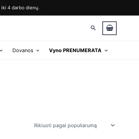
ki 4 darbo dienų.
Paieška
Dovanos
Vyno PRENUMERATA