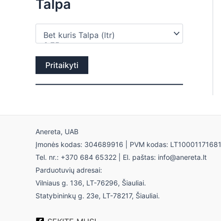
Talpa
Pritaikyti
Anereta, UAB
Įmonės kodas: 304689916 | PVM kodas: LT1000117168
Tel. nr.: +370 684 65322 | El. paštas: info@anereta.lt
Parduotuvių adresai:
Vilniaus g. 136, LT-76296, Šiauliai.
Statybininkų g. 23e, LT-78217, Šiauliai.