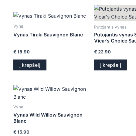
Vynai
Putojantis vynas
Vynas Tiraki Sauvignon Blanc
Putojantis vynas S
Vicar’s Choice Sa
€
18.90
€
22.90
Į krepšelį
Į krepšelį
Vynai
Vynas Wild Willow Sauvignon
Blanc
€
15.90