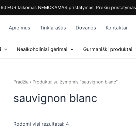
Rūšiuojama
pagal
0 EUR taikomas NEMOKAMAS pristatymas. Prekių pristatymas i
populiarumą
Apie mus
Tinklaraštis
Dovanos
Kontaktai
i
Nealkoholiniai gėrimai
Gurmaniški produktai
Pradžia
/ Produktai su žymomis “sauvignon blanc”
sauvignon blanc
Rodomi visi rezultatai: 4