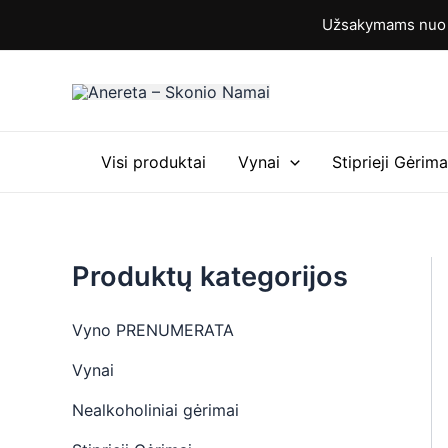
M
M
Pereiti
Užsakymams nuo 6
i
a
prie
n
k
turinio
k
s
a
k
i
a
n
i
a
n
Visi produktai
Vynai
Stiprieji Gėrima
a
Produktų kategorijos
Vyno PRENUMERATA
Vynai
Nealkoholiniai gėrimai