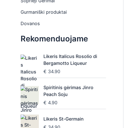
Stiprieji Gėrimai
Gurmaniški produktai
Dovanos
Rekomenduojame
Likeris Italicus Rosolio di
Bergamotto Liqueur
€
34.90
Spiritinis gėrimas Jinro
Peach Soju
€
4.90
Likeris St-Germain
€
34.90