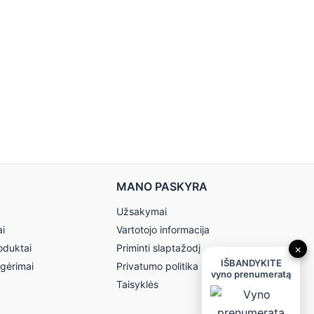
MANO PASKYRA
Užsakymai
ai
Vartotojo informacija
oduktai
Priminti slaptažodį
×
IŠBANDYKITE
 gėrimai
Privatumo politika
vyno prenumeratą
Taisyklės