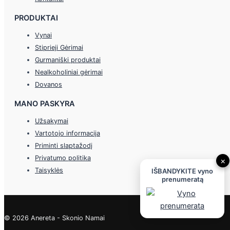
PRODUKTAI
Vynai
Stiprieji Gėrimai
Gurmaniški produktai
Nealkoholiniai gėrimai
Dovanos
MANO PASKYRA
Užsakymai
Vartotojo informacija
Priminti slaptažodį
Privatumo politika
×
Taisyklės
IŠBANDYKITE vyno
prenumeratą
© 2026 Anereta - Skonio Namai