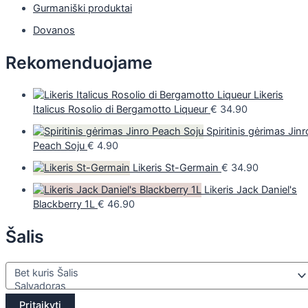
Gurmaniški produktai
Dovanos
Rekomenduojame
Likeris
Italicus Rosolio di Bergamotto Liqueur
€
34.90
Spiritinis gėrimas Jinr
Peach Soju
€
4.90
Likeris St-Germain
€
34.90
Likeris Jack Daniel's
Blackberry 1L
€
46.90
Šalis
Pritaikyti