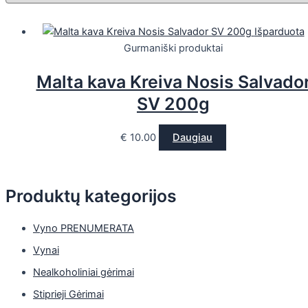
Išparduota
Gurmaniški produktai
Malta kava Kreiva Nosis Salvado
SV 200g
€
10.00
Daugiau
Produktų kategorijos
Vyno PRENUMERATA
Vynai
Nealkoholiniai gėrimai
Stiprieji Gėrimai