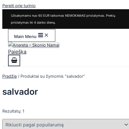
Pereiti prie turinio
Užsakymams nuo 60 EUR taikomas NEMOKAMAS pristatymas. Prekių
pristatymas iki 4 darbo dienų.
Main Menu
Paieška
Pradžia
/ Produktai su žymomis “salvador”
salvador
Rezultatų: 1