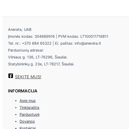
Anereta, UAB
Įmonės kodas: 304689916 | PVM kodas: LT100011716811
Tel. nr.: +370 684 65322 | El. paštas: info@anereta.lt
Parduotuvių adresai:
Vilniaus g. 136, LT-76296, Šiauliai.
Statybininkų g. 23e, LT-78217, Šiauliai.
SEKITE MUS!
INFORMACIJA
Apie mus
Tinklaraštis
Parduotuvė
Dovanos
Kontaktai