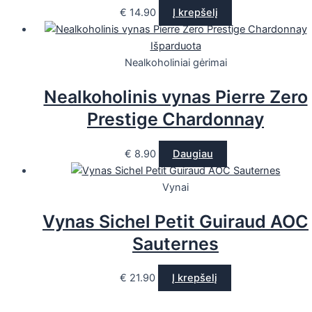
€
14.90
Į krepšelį
Išparduota
Nealkoholiniai gėrimai
Nealkoholinis vynas Pierre Zero
Prestige Chardonnay
€
8.90
Daugiau
Vynai
Vynas Sichel Petit Guiraud AOC
Sauternes
€
21.90
Į krepšelį