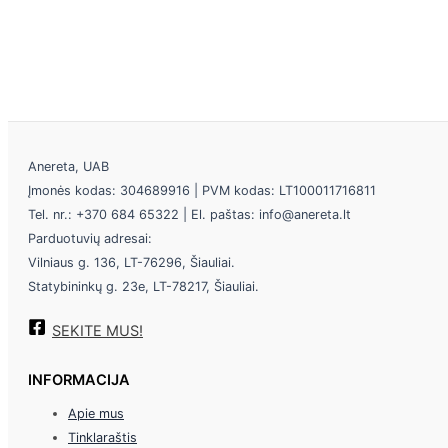
Anereta, UAB
Įmonės kodas: 304689916 | PVM kodas: LT100011716811
Tel. nr.: +370 684 65322 | El. paštas: info@anereta.lt
Parduotuvių adresai:
Vilniaus g. 136, LT-76296, Šiauliai.
Statybininkų g. 23e, LT-78217, Šiauliai.
SEKITE MUS!
INFORMACIJA
Apie mus
Tinklaraštis