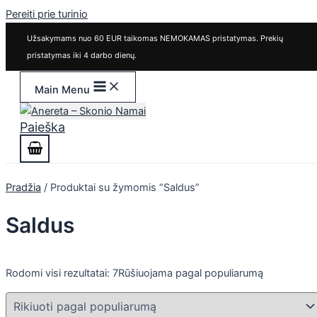
Pereiti prie turinio
Užsakymams nuo 60 EUR taikomas NEMOKAMAS pristatymas. Prekių
pristatymas iki 4 darbo dienų.
Main Menu
Paieška
Pradžia
/ Produktai su žymomis “Saldus”
Saldus
Rodomi visi rezultatai: 7
Rūšiuojama pagal populiarumą