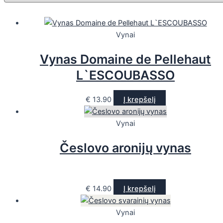
Vynai
Vynas Domaine de Pellehaut
L`ESCOUBASSO
€
13.90
Į krepšelį
Vynai
Česlovo aronijų vynas
€
14.90
Į krepšelį
Vynai