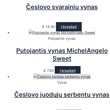
Česlovo svarainių vynas
€
14.90
Į krepšelį
Putojantis vynas
Putojantis vynas MichelAngelo
Sweet
€
7.90
Į krepšelį
Vynai
Česlovo juodųjų serbentų vynas