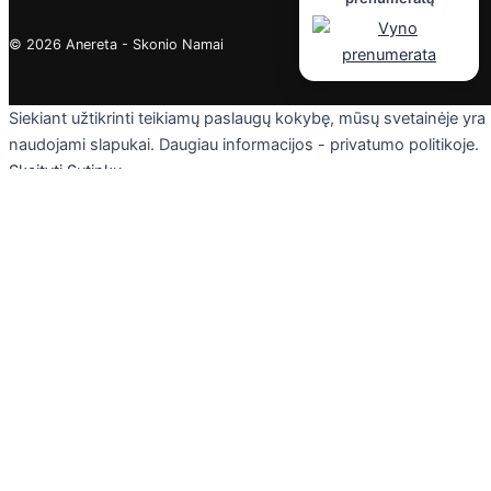
© 2026 Anereta - Skonio Namai
Siekiant užtikrinti teikiamų paslaugų kokybę, mūsų svetainėje yra
naudojami slapukai. Daugiau informacijos - privatumo politikoje.
Skaityti
Sutinku
Privacy & Cookies Policy
Uždaryti
Privacy Overview
This website uses cookies to improve your experience while you
navigate through the website. Out of these cookies, the cookies
that are categorized as necessary are stored on your browser as
they are essential for the working of basic functionalities of the