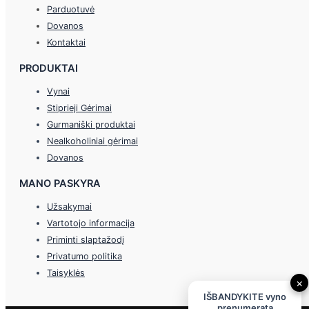
Parduotuvė
Dovanos
Kontaktai
PRODUKTAI
Vynai
Stiprieji Gėrimai
Gurmaniški produktai
Nealkoholiniai gėrimai
Dovanos
MANO PASKYRA
Užsakymai
Vartotojo informacija
Priminti slaptažodį
Privatumo politika
Taisyklės
×
IŠBANDYKITE vyno
prenumeratą