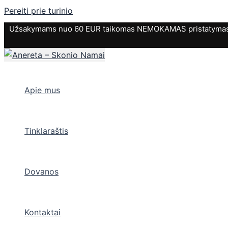
Pereiti prie turinio
Užsakymams nuo 60 EUR taikomas NEMOKAMAS pristatymas. P
Apie mus
Tinklaraštis
Dovanos
Kontaktai