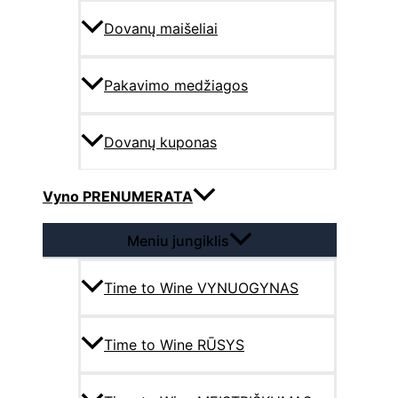
Dovanų maišeliai
Pakavimo medžiagos
Dovanų kuponas
Vyno PRENUMERATA
Meniu jungiklis
Time to Wine VYNUOGYNAS
Time to Wine RŪSYS