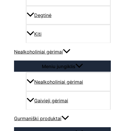
Degtinė
Kiti
Nealkoholiniai gėrimai
Meniu jungiklis
Nealkoholiniai gėrimai
Gaivieji gėrimai
Gurmaniški produktai