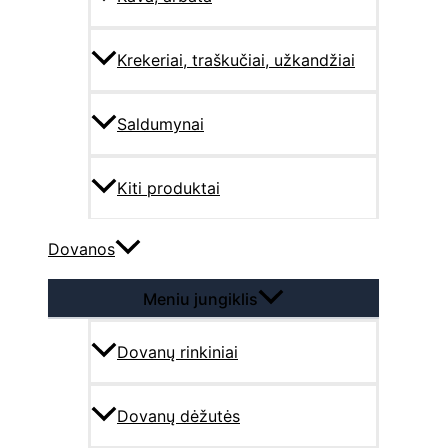
Krekeriai, traškučiai, užkandžiai
Saldumynai
Kiti produktai
Dovanos
Meniu jungiklis
Dovanų rinkiniai
Dovanų dėžutės