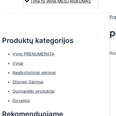
Time to Wine MEISTRIŠKUMAS
Pra
p
Produktų kategorijos
Rez
Vyno PRENUMERATA
Vynai
Nealkoholiniai gėrimai
Stiprieji Gėrimai
Gurmaniški produktai
Dovanos
Rekomenduojame