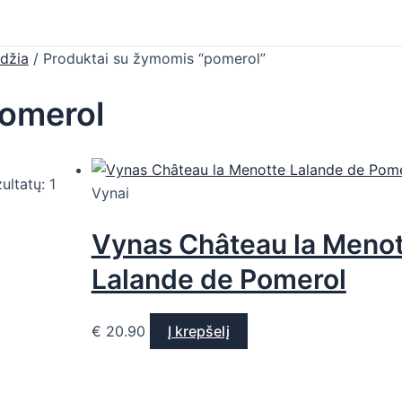
džia
/ Produktai su žymomis “pomerol”
omerol
ultatų: 1
Vynai
Vynas Château la Meno
Lalande de Pomerol
€
20.90
Į krepšelį