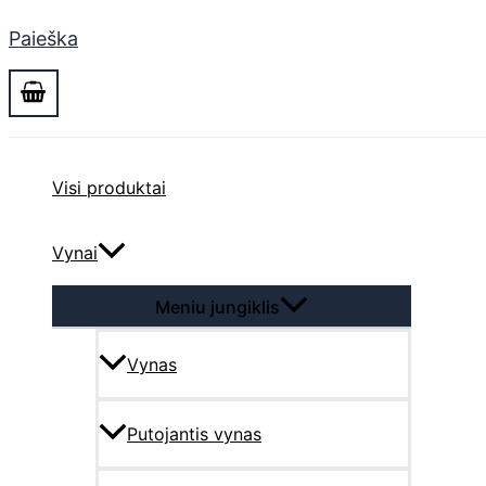
Paieška
Visi produktai
Vynai
Meniu jungiklis
Vynas
Putojantis vynas