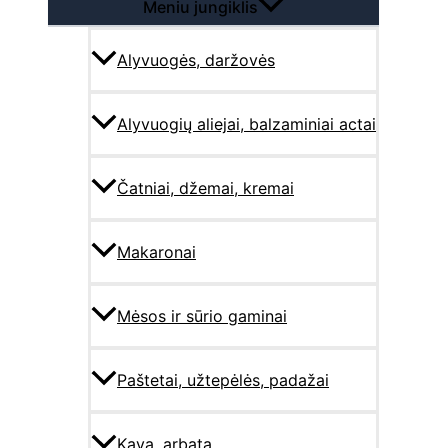
Meniu jungiklis
Alyvuogės, daržovės
Alyvuogių aliejai, balzaminiai actai
Čatniai, džemai, kremai
Makaronai
Mėsos ir sūrio gaminai
Paštetai, užtepėlės, padažai
Kava, arbata