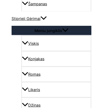
Šampanas
Stiprieji Gėrimai
Meniu jungiklis
Viskis
Konjakas
Romas
Likeris
Džinas