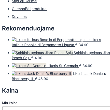
Stiprieji Gėrimai
Gurmaniški produktai
Dovanos
Rekomenduojame
Likeris
Italicus Rosolio di Bergamotto Liqueur
€
34.90
Spiritinis gėrimas Jinr
Peach Soju
€
4.90
Likeris St-Germain
€
34.90
Likeris Jack Daniel's
Blackberry 1L
€
46.90
Kaina
Min kaina