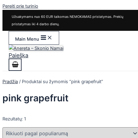
Pereiti prie turinio
Užsakymams nuo 60 EUR taikomas NEMOKAMAS pristatymas. Prekių
pristatymas iki 4 darbo dienų.
Main Menu
Paieška
Pradžia
/ Produktai su žymomis “pink grapefruit”
pink grapefruit
Rezultatų: 1