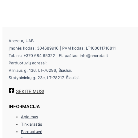
Anereta, UAB
Įmonės kodas: 304689916 | PVM kodas: LT100011716811
Tel. nr.: +370 684 65322 | El. paštas: info@anereta.lt
Parduotuvių adresai:
Vilniaus g. 136, LT-76296, Šiauliai.
Statybininkų g. 23e, LT-78217, Šiauliai.
SEKITE MUS!
INFORMACIJA
Apie mus
Tinklaraštis
Parduotuvė