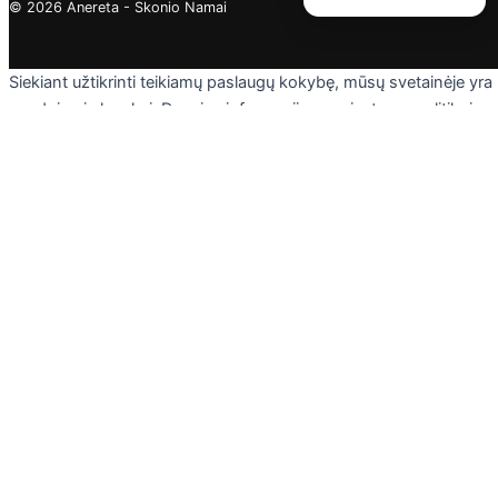
© 2026 Anereta - Skonio Namai
Siekiant užtikrinti teikiamų paslaugų kokybę, mūsų svetainėje yra
naudojami slapukai. Daugiau informacijos - privatumo politikoje.
Skaityti
Sutinku
Privacy & Cookies Policy
Uždaryti
Privacy Overview
This website uses cookies to improve your experience while you
navigate through the website. Out of these cookies, the cookies
that are categorized as necessary are stored on your browser as
they are essential for the working of basic functionalities of the
website. We also use third-party cookies that help us analyze an