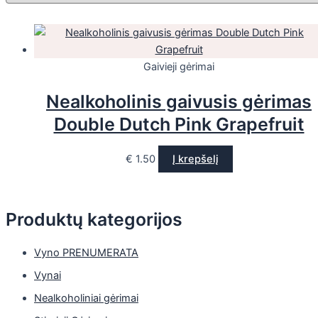
Gaivieji gėrimai
Nealkoholinis gaivusis gėrimas
Double Dutch Pink Grapefruit
€
1.50
Į krepšelį
Produktų kategorijos
Vyno PRENUMERATA
Vynai
Nealkoholiniai gėrimai