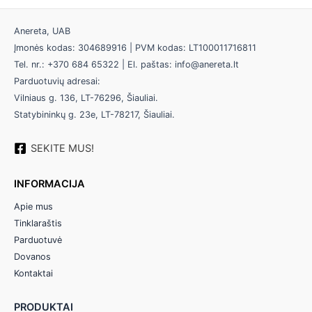
Anereta, UAB
Įmonės kodas: 304689916 | PVM kodas: LT100011716811
Tel. nr.: +370 684 65322 | El. paštas: info@anereta.lt
Parduotuvių adresai:
Vilniaus g. 136, LT-76296, Šiauliai.
Statybininkų g. 23e, LT-78217, Šiauliai.
SEKITE MUS!
INFORMACIJA
Apie mus
Tinklaraštis
Parduotuvė
Dovanos
Kontaktai
PRODUKTAI