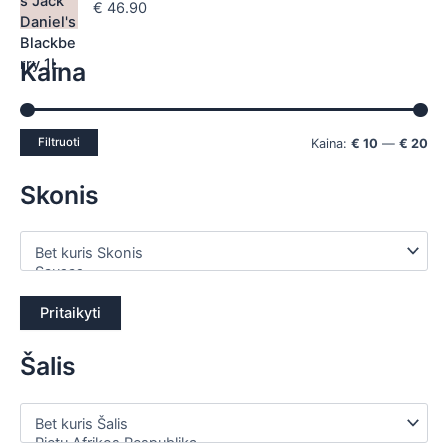
€
46.90
Kaina
Filtruoti
Kaina:
€ 10
—
€ 20
Skonis
Pritaikyti
Šalis