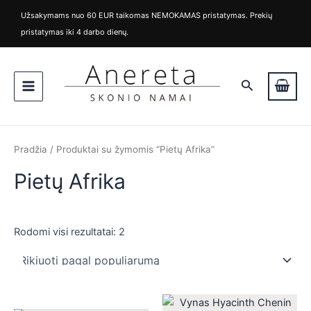
Rūšiuojama
M
M
Pereiti
pagal
Užsakymams nuo 60 EUR taikomas NEMOKAMAS pristatymas. Prekių
i
a
populiarumą
prie
pristatymas iki 4 darbo dienų.
n
k
turinio
k
s
Main
a
k
i
a
Paieška
Menu
n
i
a
n
a
Pradžia
/ Produktai su žymomis “Pietų Afrika”
Pietų Afrika
Rodomi visi rezultatai: 2
is
is