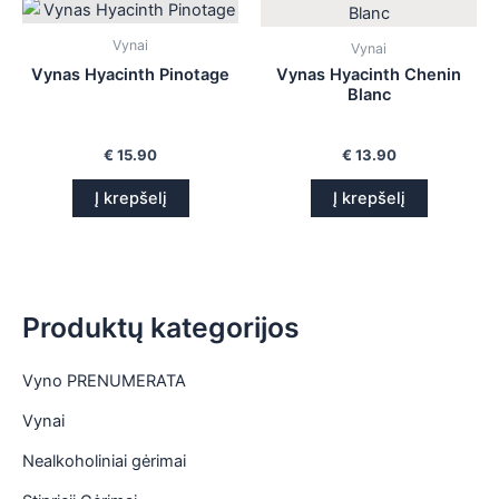
is
Vynai
Vynai
is
Vynas Hyacinth Pinotage
Vynas Hyacinth Chenin
Blanc
is
€
15.90
€
13.90
is
Į krepšelį
Į krepšelį
Produktų kategorijos
Vyno PRENUMERATA
Vynai
Nealkoholiniai gėrimai