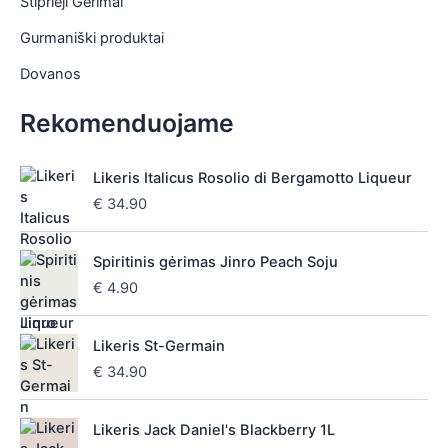
Stiprieji Gėrimai
Gurmaniški produktai
Dovanos
Rekomenduojame
Likeris Italicus Rosolio di Bergamotto Liqueur
€
34.90
Spiritinis gėrimas Jinro Peach Soju
€
4.90
Likeris St-Germain
€
34.90
Likeris Jack Daniel's Blackberry 1L