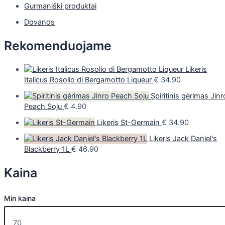
Gurmaniški produktai
Dovanos
Rekomenduojame
Likeris
Italicus Rosolio di Bergamotto Liqueur
€
34.90
Spiritinis gėrimas Jinr
Peach Soju
€
4.90
Likeris St-Germain
€
34.90
Likeris Jack Daniel's
Blackberry 1L
€
46.90
Kaina
Min kaina