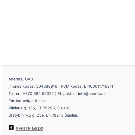
Anereta, UAB
Įmonės kodas: 304689916 | PVM kodas: LT100011716811
Tel. nr.: +370 684 65322 | El. paštas: info@anereta.lt
Parduotuvių adresai:
Vilniaus g. 136, LT-76296, Šiauliai.
Statybininkų g. 23e, LT-78217, Šiauliai.
SEKITE MUS!