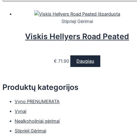
Išparduota
Stiprieji Gėrimai
Viskis Hellyers Road Peated
€
71.90
Daugiau
Produktų kategorijos
Vyno PRENUMERATA
Vynai
Nealkoholiniai gėrimai
Stiprieji Gėrimai