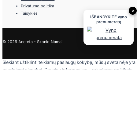
Privatumo politika
×
Taisyklės
IŠBANDYKITE vyno
prenumeratą
© 2026 Anereta - Skonio Namai
Siekiant užtikrinti teikiamų paslaugų kokybę, mūsų svetainėje yra
naudojami slapukai. Daugiau informacijos - privatumo politikoje.
Skaityti
Sutinku
Privacy & Cookies Policy
Uždaryti
Privacy Overview