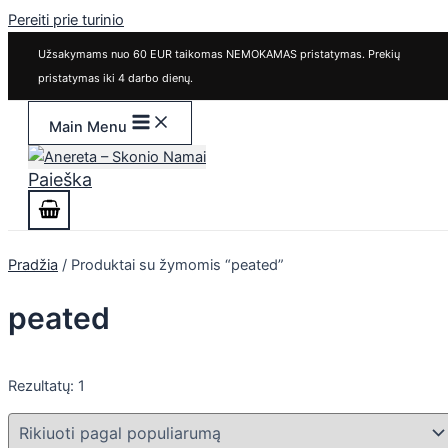
Pereiti prie turinio
Užsakymams nuo 60 EUR taikomas NEMOKAMAS pristatymas. Prekių
pristatymas iki 4 darbo dienų.
Main Menu
Paieška
Pradžia
/ Produktai su žymomis “peated”
peated
Rezultatų: 1