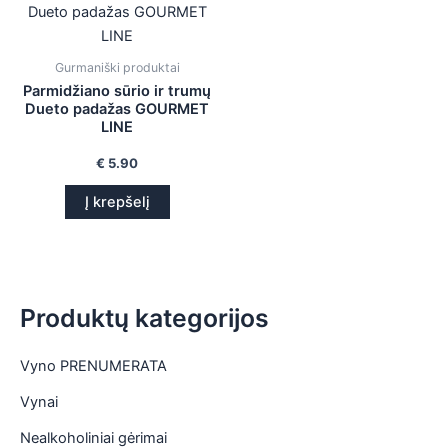
is
is
Gurmaniški produktai
Parmidžiano sūrio ir trumų
is
Dueto padažas GOURMET
LINE
is
€
5.90
Į krepšelį
Produktų kategorijos
Vyno PRENUMERATA
Vynai
Nealkoholiniai gėrimai