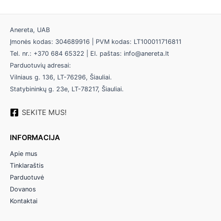
Anereta, UAB
Įmonės kodas: 304689916 | PVM kodas: LT100011716811
Tel. nr.: +370 684 65322 | El. paštas: info@anereta.lt
Parduotuvių adresai:
Vilniaus g. 136, LT-76296, Šiauliai.
Statybininkų g. 23e, LT-78217, Šiauliai.
SEKITE MUS!
INFORMACIJA
Apie mus
Tinklaraštis
Parduotuvė
Dovanos
Kontaktai