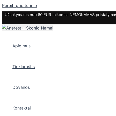
Pereiti prie turinio
Užsakymams nuo 60 EUR taikomas NEMOKAMAS pristatymas. P
Apie mus
Tinklaraštis
Dovanos
Kontaktai