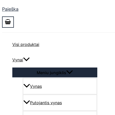
Paieška
Visi produktai
Vynai
Meniu jungiklis
Vynas
Putojantis vynas