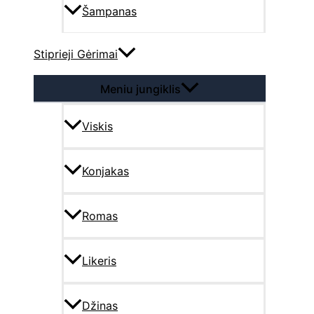
Šampanas
Stiprieji Gėrimai
Meniu jungiklis
Viskis
Konjakas
Romas
Likeris
Džinas