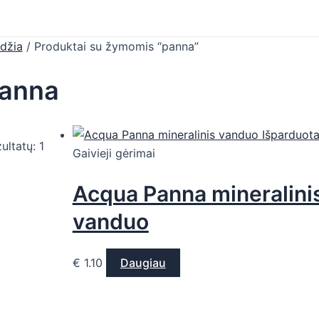
džia
/ Produktai su žymomis “panna”
anna
Išparduot
ultatų: 1
Gaivieji gėrimai
Acqua Panna mineralini
vanduo
€
1.10
Daugiau