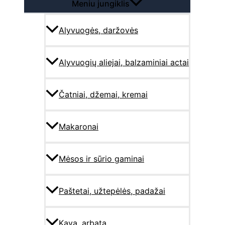
Meniu jungiklis
Alyvuogės, daržovės
Alyvuogių aliejai, balzaminiai actai
Čatniai, džemai, kremai
Makaronai
Mėsos ir sūrio gaminai
Paštetai, užtepėlės, padažai
Kava, arbata