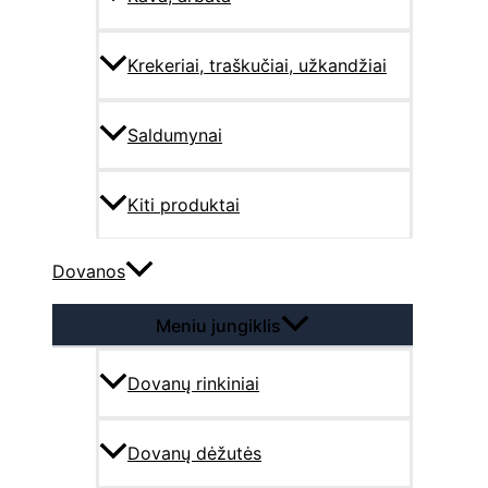
Krekeriai, traškučiai, užkandžiai
Saldumynai
Kiti produktai
Dovanos
Meniu jungiklis
Dovanų rinkiniai
Dovanų dėžutės