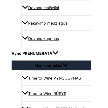
Dovanų maišeliai
Pakavimo medžiagos
Dovanų kuponas
Vyno PRENUMERATA
Meniu jungiklis
Time to Wine VYNUOGYNAS
Time to Wine RŪSYS