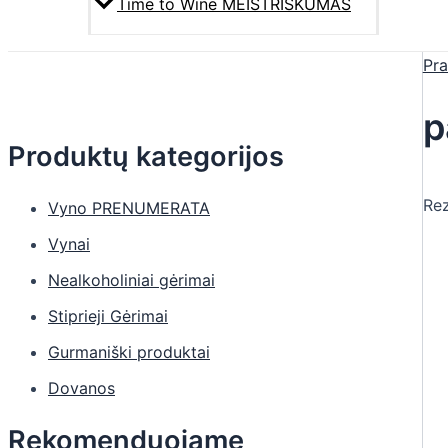
Time to Wine MEISTRIŠKUMAS
Pra
p
Produktų kategorijos
Rez
Vyno PRENUMERATA
Vynai
Nealkoholiniai gėrimai
Stiprieji Gėrimai
Gurmaniški produktai
Dovanos
Rekomenduojame