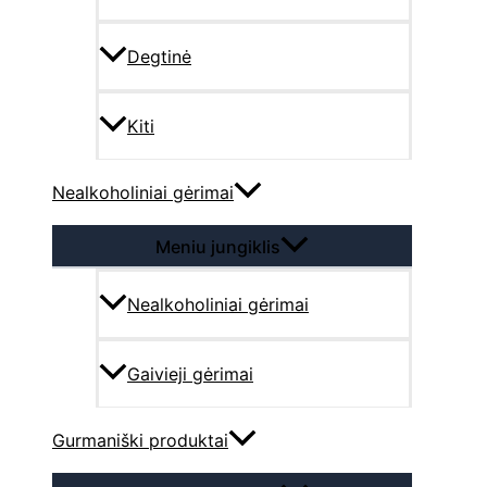
Degtinė
Kiti
Nealkoholiniai gėrimai
Meniu jungiklis
Nealkoholiniai gėrimai
Gaivieji gėrimai
Gurmaniški produktai