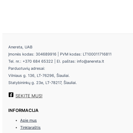
Anereta, UAB
Įmonės kodas: 304689916 | PVM kodas: LT100011716811
Tel. nr.: +370 684 65322 | El. paštas: info@anereta.lt
Parduotuvių adresai:
Vilniaus g. 136, LT-76296, Šiauliai.
Statybininkų g. 23e, LT-78217, Šiauliai.
SEKITE MUS!
INFORMACIJA
Apie mus
Tinklaraštis