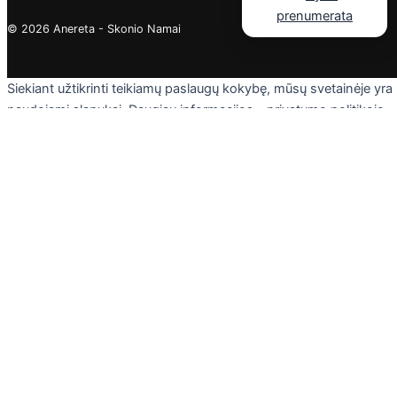
© 2026 Anereta - Skonio Namai
Siekiant užtikrinti teikiamų paslaugų kokybę, mūsų svetainėje yra
naudojami slapukai. Daugiau informacijos - privatumo politikoje.
Skaityti
Sutinku
Privacy & Cookies Policy
Uždaryti
Privacy Overview
This website uses cookies to improve your experience while you
navigate through the website. Out of these cookies, the cookies
that are categorized as necessary are stored on your browser as
they are essential for the working of basic functionalities of the