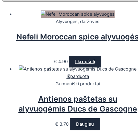
Alyvuogės, daržovės
Nefeli Moroccan spice alyvuogė
€
4.90
Į krepšelį
Išparduota
Gurmaniški produktai
Antienos paštetas su
alyvuogėmis Ducs de Gascogne
€
3.70
Daugiau