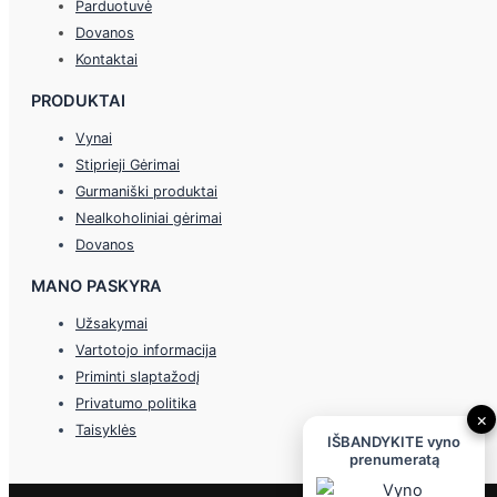
Parduotuvė
Dovanos
Kontaktai
PRODUKTAI
Vynai
Stiprieji Gėrimai
Gurmaniški produktai
Nealkoholiniai gėrimai
Dovanos
MANO PASKYRA
Užsakymai
Vartotojo informacija
Priminti slaptažodį
Privatumo politika
×
Taisyklės
IŠBANDYKITE vyno
prenumeratą