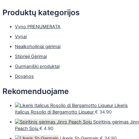
Produktų kategorijos
Vyno PRENUMERATA
Vynai
Nealkoholiniai gėrimai
Stiprieji Gėrimai
Gurmaniški produktai
Dovanos
Rekomenduojame
Likeris
Italicus Rosolio di Bergamotto Liqueur
€
34.90
Spiritinis gėrimas Jinr
Peach Soju
€
4.90
Likeris St-Germain
€
34.90