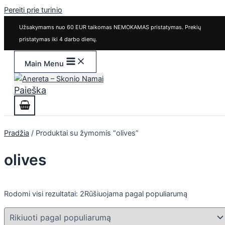
Pereiti prie turinio
Užsakymams nuo 60 EUR taikomas NEMOKAMAS pristatymas. Prekių
pristatymas iki 4 darbo dienų.
Main Menu
Paieška
Pradžia
/ Produktai su žymomis “olives”
olives
Rodomi visi rezultatai: 2
Rūšiuojama pagal populiarumą