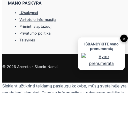
MANO PASKYRA
Užsakymai
Vartotojo informacija
Priminti slaptažodį
Privatumo politika
×
Taisyklės
IŠBANDYKITE vyno
prenumeratą
© 2026 Anereta - Skonio Namai
Siekiant užtikrinti teikiamų paslaugų kokybę, mūsų svetainėje yra
naudojami slapukai. Daugiau informacijos - privatumo politikoje.
Skaityti
Sutinku
Privacy & Cookies Policy