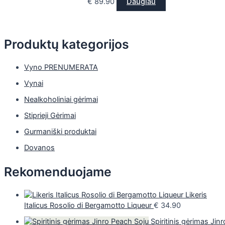
€
89.90
Daugiau
Produktų kategorijos
Vyno PRENUMERATA
Vynai
Nealkoholiniai gėrimai
Stiprieji Gėrimai
Gurmaniški produktai
Dovanos
Rekomenduojame
Likeris
Italicus Rosolio di Bergamotto Liqueur
€
34.90
Spiritinis gėrimas Jinr