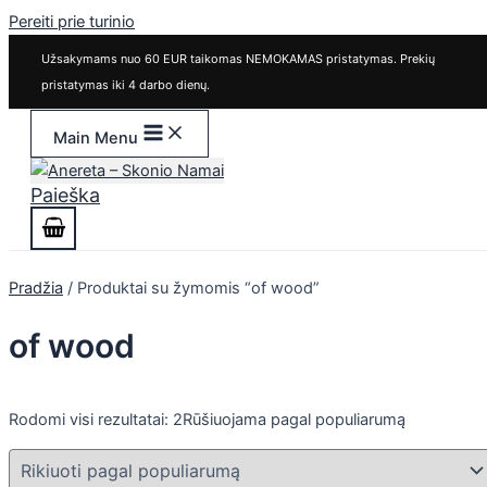
Pereiti prie turinio
Užsakymams nuo 60 EUR taikomas NEMOKAMAS pristatymas. Prekių
pristatymas iki 4 darbo dienų.
Main Menu
Paieška
Pradžia
/ Produktai su žymomis “of wood”
of wood
Rodomi visi rezultatai: 2
Rūšiuojama pagal populiarumą