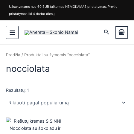
M
M
Pereiti
Užsakymams nuo 60 EUR taikomas NEMOKAMAS pristatymas. Prekių
i
a
prie
pristatymas iki 4 darbo dienų.
n
k
turinio
k
s
Main
a
k
Paieška
i
a
Menu
n
i
a
n
a
Pradžia
/ Produktai su žymomis “nocciolata”
nocciolata
Rezultatų: 1
is
is