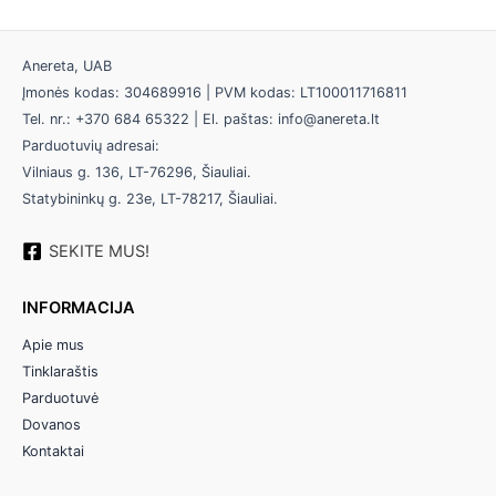
Anereta, UAB
Įmonės kodas: 304689916 | PVM kodas: LT100011716811
Tel. nr.: +370 684 65322 | El. paštas: info@anereta.lt
Parduotuvių adresai:
Vilniaus g. 136, LT-76296, Šiauliai.
Statybininkų g. 23e, LT-78217, Šiauliai.
SEKITE MUS!
INFORMACIJA
Apie mus
Tinklaraštis
Parduotuvė
Dovanos
Kontaktai