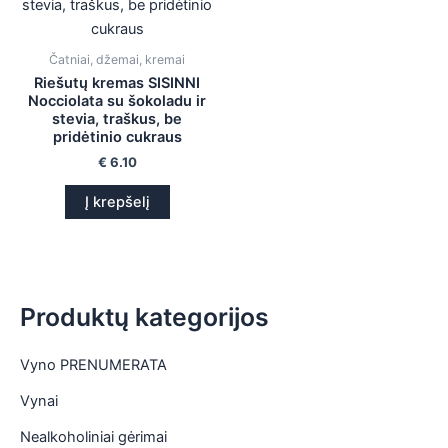
is
Čatniai, džemai, kremai
is
Riešutų kremas SISINNI
Nocciolata su šokoladu ir
is
stevia, traškus, be
pridėtinio cukraus
is
€
6.10
Į krepšelį
Produktų kategorijos
Vyno PRENUMERATA
Vynai
Nealkoholiniai gėrimai