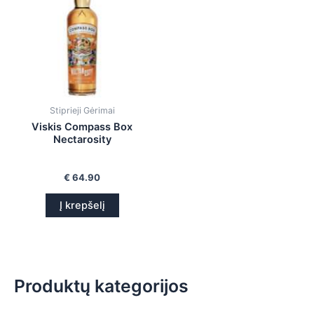
is
is
is
is
Stiprieji Gėrimai
Viskis Compass Box
Nectarosity
€
64.90
Į krepšelį
Produktų kategorijos