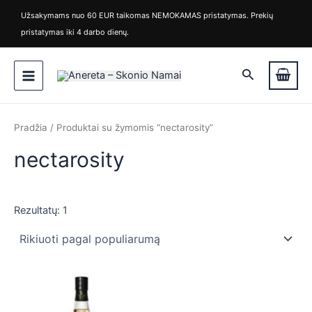
M
M
Pereiti
Užsakymams nuo 60 EUR taikomas NEMOKAMAS pristatymas. Prekių
i
a
prie
pristatymas iki 4 darbo dienų.
n
k
turinio
k
s
Main
a
k
Paieška
i
a
Menu
n
i
a
n
a
Pradžia
/ Produktai su žymomis “nectarosity”
nectarosity
Rezultatų: 1
is
is