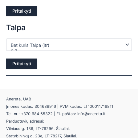
Pritaikyti
Talpa
Pritaikyti
Anereta, UAB
Įmonės kodas: 304689916 | PVM kodas: LT100011716811
Tel. nr.: +370 684 65322 | El. paštas: info@anereta.lt
Parduotuvių adresai:
Vilniaus g. 136, LT-76296, Šiauliai.
Statybininkų g. 23e, LT-78217, Šiauliai.