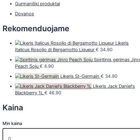
Gurmaniški produktai
Dovanos
Rekomenduojame
Likeris
Italicus Rosolio di Bergamotto Liqueur
€
34.90
Spiritinis gėrimas Jinr
Peach Soju
€
4.90
Likeris St-Germain
€
34.90
Likeris Jack Daniel's
Blackberry 1L
€
46.90
Kaina
Min kaina