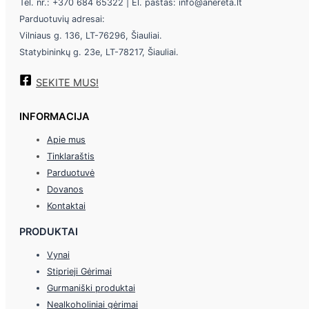
Tel. nr.: +370 684 65322 | El. paštas: info@anereta.lt
Parduotuvių adresai:
Vilniaus g. 136, LT-76296, Šiauliai.
Statybininkų g. 23e, LT-78217, Šiauliai.
SEKITE MUS!
INFORMACIJA
Apie mus
Tinklaraštis
Parduotuvė
Dovanos
Kontaktai
PRODUKTAI
Vynai
Stiprieji Gėrimai
Gurmaniški produktai
Nealkoholiniai gėrimai