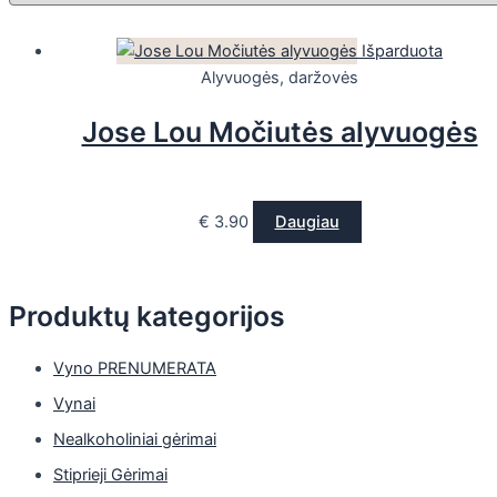
Išparduota
Alyvuogės, daržovės
Jose Lou Močiutės alyvuogės
€
3.90
Daugiau
Produktų kategorijos
Vyno PRENUMERATA
Vynai
Nealkoholiniai gėrimai
Stiprieji Gėrimai