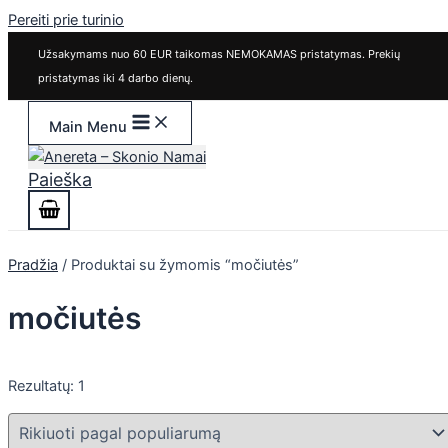
Pereiti prie turinio
Užsakymams nuo 60 EUR taikomas NEMOKAMAS pristatymas. Prekių
pristatymas iki 4 darbo dienų.
Main Menu
Paieška
Pradžia
/ Produktai su žymomis “močiutės”
močiutės
Rezultatų: 1