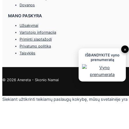
Dovanos
MANO PASKYRA
Užsakymai
Vartotojo informacija
Priminti slaptažodį
Privatumo politika
×
Taisyklės
IŠBANDYKITE vyno
prenumeratą
© 2026 Anereta - Skonio Namai
Siekiant užtikrinti teikiamų paslaugų kokybę, mūsų svetainėje yra
naudojami slapukai. Daugiau informacijos - privatumo politikoje.
Skaityti
Sutinku
Privacy & Cookies Policy