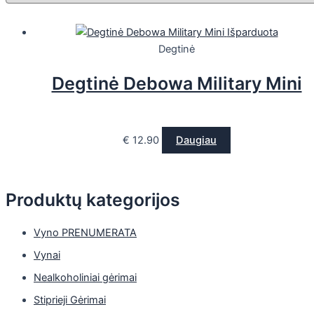
Išparduota
Degtinė
Degtinė Debowa Military Mini
€
12.90
Daugiau
Produktų kategorijos
Vyno PRENUMERATA
Vynai
Nealkoholiniai gėrimai
Stiprieji Gėrimai