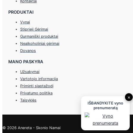
Kontaktai
PRODUKTAI
Vynai
Stiprieji Gėrimai
Gurmaniški produktai
Nealkoholiniai gėrimai
Dovanos
MANO PASKYRA
Užsakymai
Vartotojo informacija
Priminti slaptažodį
Privatumo politika
×
Taisyklės
IŠBANDYKITE vyno
prenumeratą
© 2026 Anereta - Skonio Namai