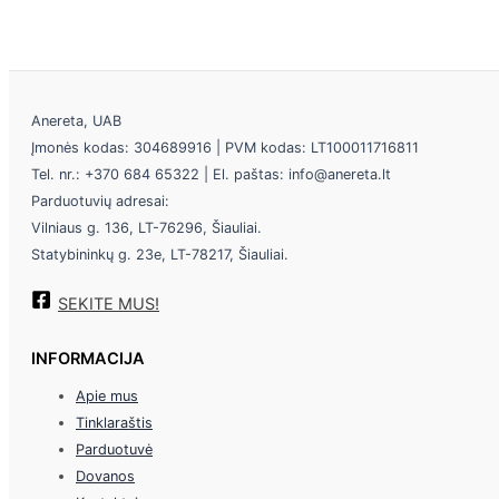
Anereta, UAB
Įmonės kodas: 304689916 | PVM kodas: LT100011716811
Tel. nr.: +370 684 65322 | El. paštas: info@anereta.lt
Parduotuvių adresai:
Vilniaus g. 136, LT-76296, Šiauliai.
Statybininkų g. 23e, LT-78217, Šiauliai.
SEKITE MUS!
INFORMACIJA
Apie mus
Tinklaraštis
Parduotuvė
Dovanos