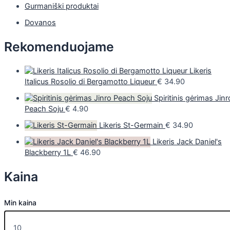
Gurmaniški produktai
Dovanos
Rekomenduojame
Likeris
Italicus Rosolio di Bergamotto Liqueur
€
34.90
Spiritinis gėrimas Jinr
Peach Soju
€
4.90
Likeris St-Germain
€
34.90
Likeris Jack Daniel's
Blackberry 1L
€
46.90
Kaina
Min kaina