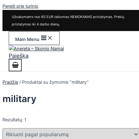
Pereiti prie turinio
Užsakymams nuo 60 EUR taikomas NEMOKAMAS pristatymas. Prekių
pristatymas iki 4 darbo dienų.
Main Menu
Paieška
Pradžia
/ Produktai su žymomis “military”
military
Rezultatų: 1