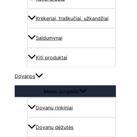
Krekeriai, traškučiai, užkandžiai
Saldumynai
Kiti produktai
Dovanos
Meniu jungiklis
Dovanų rinkiniai
Dovanų dėžutės