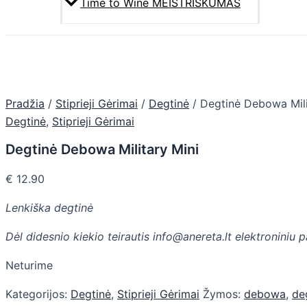
Time to Wine MEISTRIŠKUMAS
Pradžia
/
Stiprieji Gėrimai
/
Degtinė
/ Degtinė Debowa Mili
Degtinė
,
Stiprieji Gėrimai
Degtinė Debowa Military Mini
€
12.90
Lenkiška degtinė
Dėl didesnio kiekio teirautis info@anereta.lt elektroniniu 
Neturime
Kategorijos:
Degtinė
,
Stiprieji Gėrimai
Žymos:
debowa
,
de