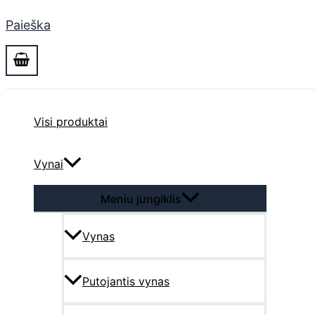
Paieška
Visi produktai
Vynai
Meniu jungiklis
Vynas
Putojantis vynas