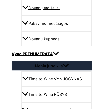
Dovanų maišeliai
Pakavimo medžiagos
Dovanų kuponas
Vyno PRENUMERATA
Meniu jungiklis
Time to Wine VYNUOGYNAS
Time to Wine RŪSYS