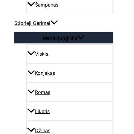
Šampanas
Stiprieji Gėrimai
Meniu jungiklis
Viskis
Konjakas
Romas
Likeris
Džinas