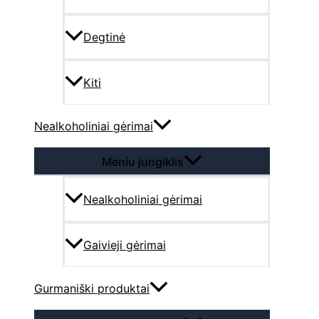
Degtinė
Kiti
Nealkoholiniai gėrimai
Meniu jungiklis
Nealkoholiniai gėrimai
Gaivieji gėrimai
Gurmaniški produktai