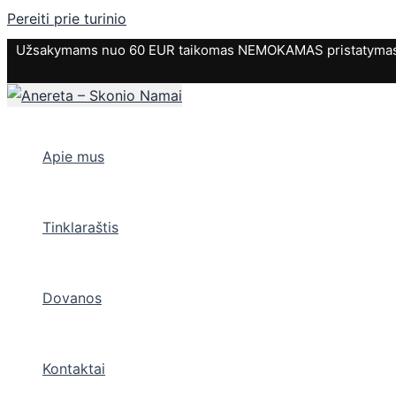
Pereiti prie turinio
Užsakymams nuo 60 EUR taikomas NEMOKAMAS pristatymas. P
Apie mus
Tinklaraštis
Dovanos
Kontaktai