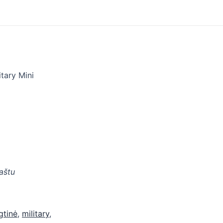
tary Mini
paštu
gtinė
,
military
,