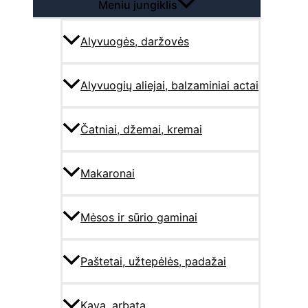
Meniu jungiklis
Alyvuogės, daržovės
Alyvuogių aliejai, balzaminiai actai
Čatniai, džemai, kremai
Makaronai
Mėsos ir sūrio gaminai
Paštetai, užtepėlės, padažai
Kava, arbata