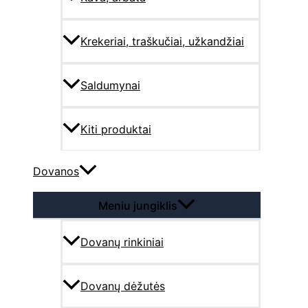
Krekeriai, traškučiai, užkandžiai
Saldumynai
Kiti produktai
Dovanos
Meniu jungiklis
Dovanų rinkiniai
Dovanų dėžutės