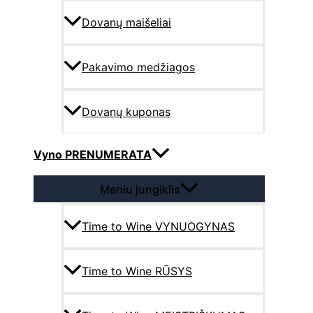
Dovanų maišeliai
Pakavimo medžiagos
Dovanų kuponas
Vyno PRENUMERATA
Meniu jungiklis
Time to Wine VYNUOGYNAS
Time to Wine RŪSYS