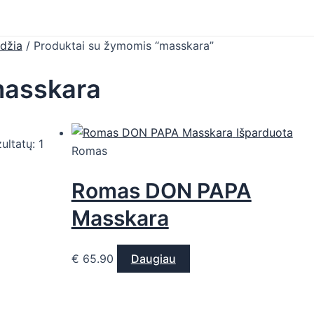
džia
/ Produktai su žymomis “masskara”
asskara
Išparduota
ultatų: 1
Romas
Romas DON PAPA
Masskara
€
65.90
Daugiau