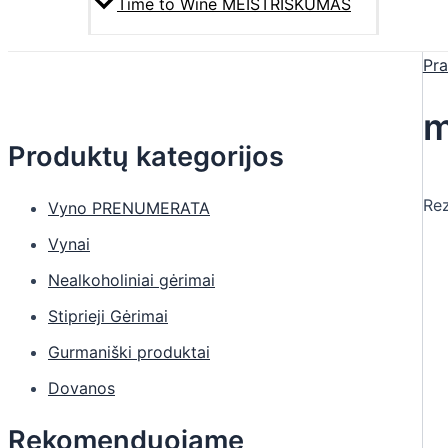
Time to Wine MEISTRIŠKUMAS
Pra
m
Produktų kategorijos
Rez
Vyno PRENUMERATA
Vynai
Nealkoholiniai gėrimai
Stiprieji Gėrimai
Gurmaniški produktai
Dovanos
Rekomenduojame