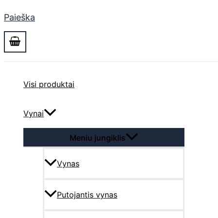
Paieška
Visi produktai
Vynai
Meniu jungiklis
Vynas
Putojantis vynas