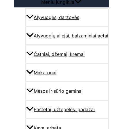
Meniu jungiklis
Alyvuogės, daržovės
Alyvuogių aliejai, balzaminiai actai
Čatniai, džemai, kremai
Makaronai
Mėsos ir sūrio gaminai
Paštetai, užtepėlės, padažai
Kava, arbata