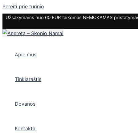
Pereiti prie turinio
Užsakymams nuo 60 EUR taikomas NEMOKAMAS pristatymas. P
Apie mus
Tinklaraštis
Dovanos
Kontaktai