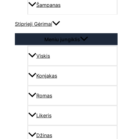
Šampanas
Stiprieji Gėrimai
Meniu jungiklis
Viskis
Konjakas
Romas
Likeris
Džinas