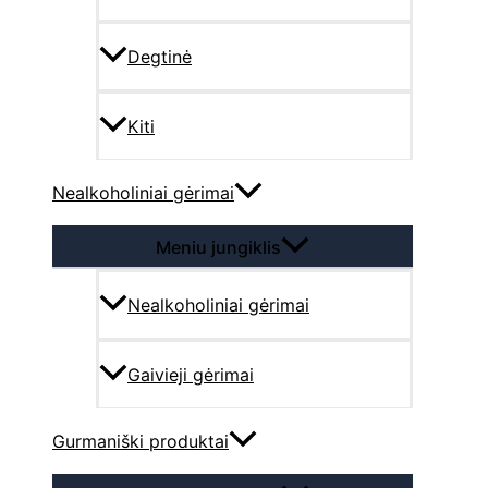
Degtinė
Kiti
Nealkoholiniai gėrimai
Meniu jungiklis
Nealkoholiniai gėrimai
Gaivieji gėrimai
Gurmaniški produktai