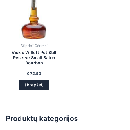
is
is
is
is
Stiprieji Gėrimai
Viskis Willett Pot Still
Reserve Small Batch
Bourbon
€
72.90
Į krepšelį
Produktų kategorijos