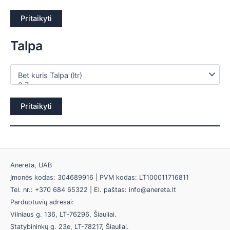
Pritaikyti
Talpa
Pritaikyti
Anereta, UAB
Įmonės kodas: 304689916 | PVM kodas: LT100011716811
Tel. nr.: +370 684 65322 | El. paštas: info@anereta.lt
Parduotuvių adresai:
Vilniaus g. 136, LT-76296, Šiauliai.
Statybininkų g. 23e, LT-78217, Šiauliai.