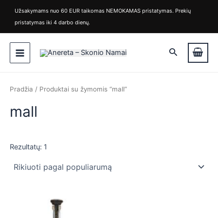
M
M
Pereiti
Užsakymams nuo 60 EUR taikomas NEMOKAMAS pristatymas. Prekių
i
a
prie
pristatymas iki 4 darbo dienų.
n
k
turinio
k
s
Main
a
k
Paieška
i
a
Menu
n
i
a
n
a
Pradžia
/ Produktai su žymomis “mall”
mall
Rezultatų: 1
is
is