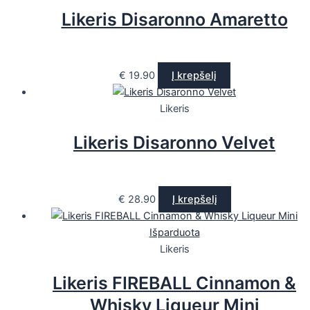
Likeris Disaronno Amaretto
€
19.90
Į krepšelį
Likeris
Likeris Disaronno Velvet
€
28.90
Į krepšelį
Išparduota
Likeris
Likeris FIREBALL Cinnamon &
Whisky Liqueur Mini