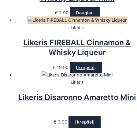
€
2.90
Daugiau
Likeris
Likeris FIREBALL Cinnamon &
Whisky Liqueur
€
19.90
Į krepšelį
Likeris
Likeris Disaronno Amaretto Mini
€
3.90
Į krepšelį