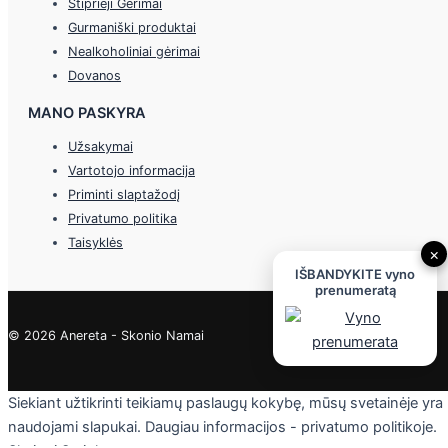
Stiprieji Gėrimai
Gurmaniški produktai
Nealkoholiniai gėrimai
Dovanos
MANO PASKYRA
Užsakymai
Vartotojo informacija
Priminti slaptažodį
Privatumo politika
Taisyklės
×
IŠBANDYKITE vyno
prenumeratą
© 2026 Anereta - Skonio Namai
Siekiant užtikrinti teikiamų paslaugų kokybę, mūsų svetainėje yra
naudojami slapukai. Daugiau informacijos - privatumo politikoje.