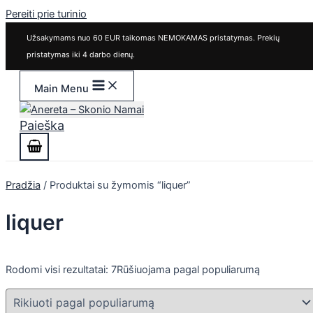
Pereiti prie turinio
Užsakymams nuo 60 EUR taikomas NEMOKAMAS pristatymas. Prekių
pristatymas iki 4 darbo dienų.
Main Menu
Paieška
Pradžia
/ Produktai su žymomis “liquer”
liquer
Rodomi visi rezultatai: 7
Rūšiuojama pagal populiarumą