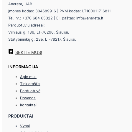
Anereta, UAB
Įmonės kodas: 304689916 | PVM kodas: LT100011716811
Tel. nr.: +370 684 65322 | El. paštas: info@anereta.lt
Parduotuvių adresai:
Vilniaus g. 136, LT-76296, Šiauliai.
Statybininkų g. 23e, LT-78217, Šiauliai.
SEKITE MUS!
INFORMACIJA
Apie mus
Tinklaraštis
Parduotuvė
Dovanos
Kontaktai
PRODUKTAI
Vynai