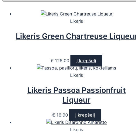
Likeris
Likeris Green Chartreuse Liqueu
€
125.00
Į krepšelį
Likeris
Likeris Passoa Passionfruit
Liqueur
€
16.90
Į krepšelį
Likeris