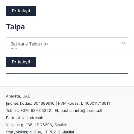
Pritaikyti
Talpa
Pritaikyti
Anereta, UAB
Įmonės kodas: 304689916 | PVM kodas: LT100011716811
Tel. nr.: +370 684 65322 | El. paštas: info@anereta.lt
Parduotuvių adresai:
Vilniaus g. 136, LT-76296, Šiauliai.
Statybininkų g. 23e, LT-78217, Šiauliai.