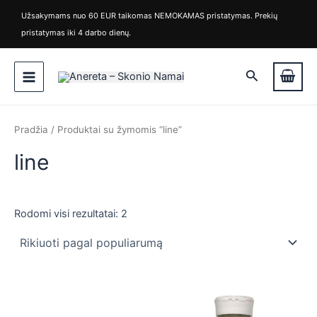
Rūšiuojama
M
M
Pereiti
pagal
Užsakymams nuo 60 EUR taikomas NEMOKAMAS pristatymas. Prekių
i
a
populiarumą
prie
pristatymas iki 4 darbo dienų.
n
k
turinio
k
s
Main
a
k
Paieška
i
a
Menu
n
i
a
n
a
Pradžia
/ Produktai su žymomis “line”
line
Rodomi visi rezultatai: 2
is
is