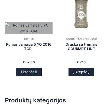
is
is
is
is
Romas
Gurmaniški produktai
Romas Jamaica 5 YO 2016
Druska su trumais
TCRL
GOURMET LINE
€
52.00
€
7.10
Į krepšelį
Į krepšelį
Produktų kategorijos