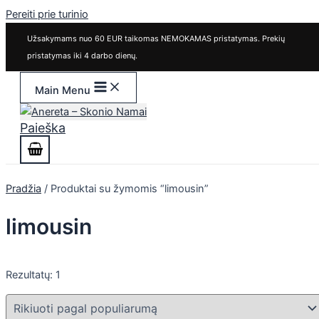
Pereiti prie turinio
Užsakymams nuo 60 EUR taikomas NEMOKAMAS pristatymas. Prekių
pristatymas iki 4 darbo dienų.
Main Menu
Paieška
Pradžia
/ Produktai su žymomis “limousin”
limousin
Rezultatų: 1