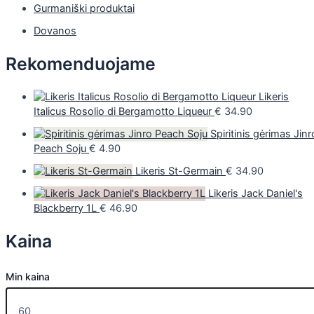
Gurmaniški produktai
Dovanos
Rekomenduojame
Likeris
Italicus Rosolio di Bergamotto Liqueur
€
34.90
Spiritinis gėrimas Jinr
Peach Soju
€
4.90
Likeris St-Germain
€
34.90
Likeris Jack Daniel's
Blackberry 1L
€
46.90
Kaina
Min kaina