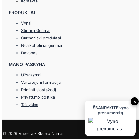
Kontaktai
PRODUKTAI
Vynai
Stiprieji Gėrimai
Gurmaniški produktai
Nealkoholiniai gėrimai
Dovanos
MANO PASKYRA
Užsakymai
Vartotojo informacija
Priminti slaptažodį
Privatumo politika
×
Taisyklės
IŠBANDYKITE vyno
prenumeratą
© 2026 Anereta - Skonio Namai