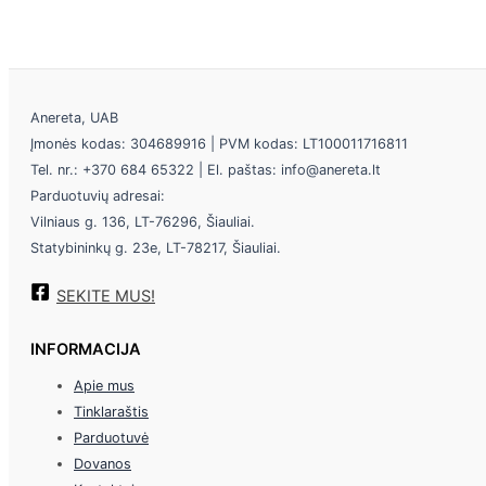
Anereta, UAB
Įmonės kodas: 304689916 | PVM kodas: LT100011716811
Tel. nr.: +370 684 65322 | El. paštas: info@anereta.lt
Parduotuvių adresai:
Vilniaus g. 136, LT-76296, Šiauliai.
Statybininkų g. 23e, LT-78217, Šiauliai.
SEKITE MUS!
INFORMACIJA
Apie mus
Tinklaraštis
Parduotuvė
Dovanos