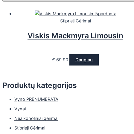
Išparduota
Stiprieji Gėrimai
Viskis Mackmyra Limousin
€
69.90
Daugiau
Produktų kategorijos
Vyno PRENUMERATA
Vynai
Nealkoholiniai gėrimai
Stiprieji Gėrimai