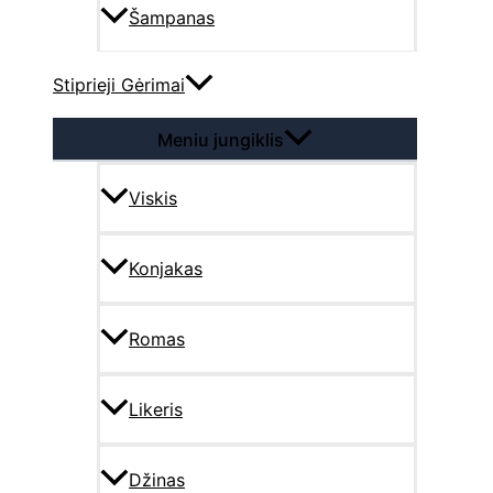
Šampanas
Stiprieji Gėrimai
Meniu jungiklis
Viskis
Konjakas
Romas
Likeris
Džinas