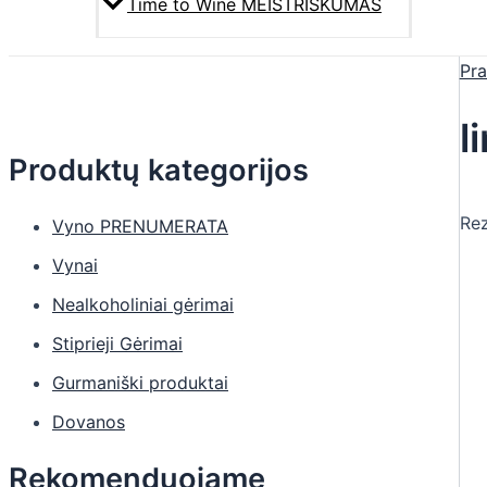
Time to Wine MEISTRIŠKUMAS
Pra
l
Produktų kategorijos
Rez
Vyno PRENUMERATA
Vynai
Nealkoholiniai gėrimai
Stiprieji Gėrimai
Gurmaniški produktai
Dovanos
Rekomenduojame