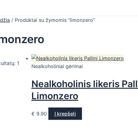
džia
/ Produktai su žymomis “limonzero”
imonzero
ultatų: 1
Nealkoholiniai gėrimai
Nealkoholinis likeris Pall
Limonzero
€
9.90
Į krepšelį