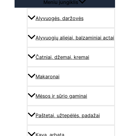
Meniu jungiklis
Alyvuogės, daržovės
Alyvuogių aliejai, balzaminiai actai
Čatniai, džemai, kremai
Makaronai
Mėsos ir sūrio gaminai
Paštetai, užtepėlės, padažai
Kava, arbata