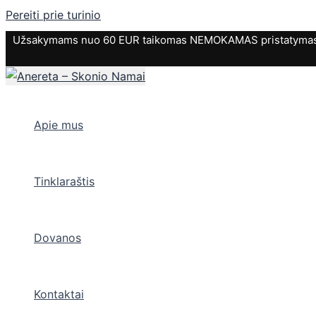
Pereiti prie turinio
Užsakymams nuo 60 EUR taikomas NEMOKAMAS pristatymas. P
Apie mus
Tinklaraštis
Dovanos
Kontaktai