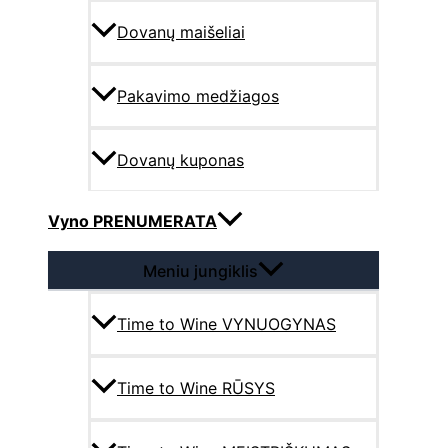
Dovanų maišeliai
Pakavimo medžiagos
Dovanų kuponas
Vyno PRENUMERATA
Meniu jungiklis
Time to Wine VYNUOGYNAS
Time to Wine RŪSYS