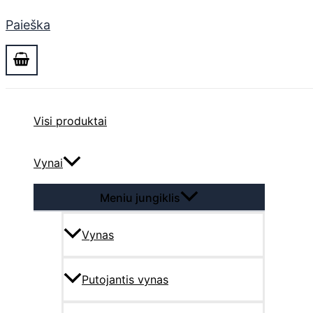
Paieška
Visi produktai
Vynai
Meniu jungiklis
Vynas
Putojantis vynas