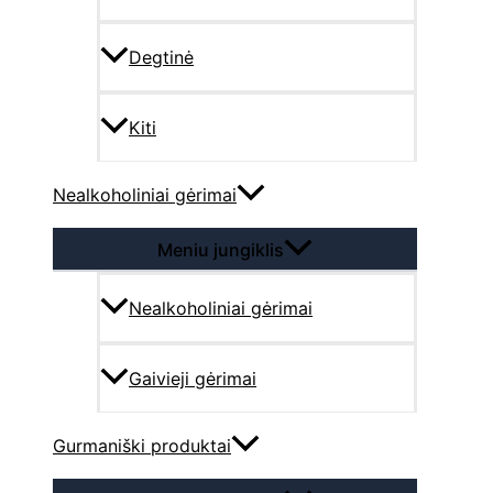
Degtinė
Kiti
Nealkoholiniai gėrimai
Meniu jungiklis
Nealkoholiniai gėrimai
Gaivieji gėrimai
Gurmaniški produktai