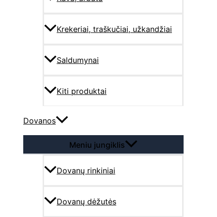
Krekeriai, traškučiai, užkandžiai
Saldumynai
Kiti produktai
Dovanos
Meniu jungiklis
Dovanų rinkiniai
Dovanų dėžutės