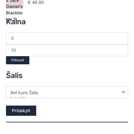
€
46.90
Kaina
Filtruoti
Šalis
Pritaikyti