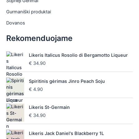
Stiprieji Gėrimai
Gurmaniški produktai
Dovanos
Rekomenduojame
Likeris Italicus Rosolio di Bergamotto Liqueur
€
34.90
Spiritinis gėrimas Jinro Peach Soju
€
4.90
Likeris St-Germain
€
34.90
Likeris Jack Daniel's Blackberry 1L