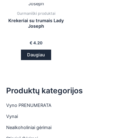
is
Gurmaniški produktai
is
Krekeriai su trumais Lady
Joseph
is
€
4.20
is
Daugiau
Produktų kategorijos
Vyno PRENUMERATA
Vynai
Nealkoholiniai gėrimai