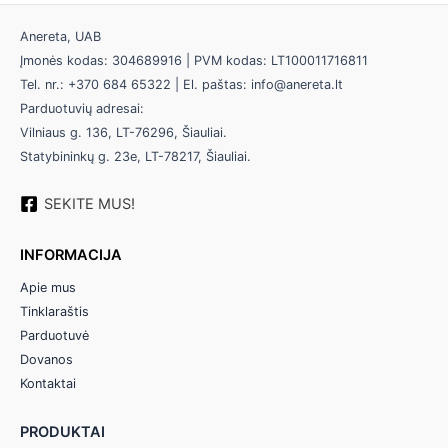
Anereta, UAB
Įmonės kodas: 304689916 | PVM kodas: LT100011716811
Tel. nr.: +370 684 65322 | El. paštas: info@anereta.lt
Parduotuvių adresai:
Vilniaus g. 136, LT-76296, Šiauliai.
Statybininkų g. 23e, LT-78217, Šiauliai.
SEKITE MUS!
INFORMACIJA
Apie mus
Tinklaraštis
Parduotuvė
Dovanos
Kontaktai
PRODUKTAI