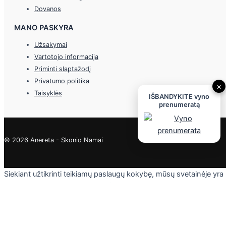
Dovanos
MANO PASKYRA
Užsakymai
Vartotojo informacija
Priminti slaptažodį
Privatumo politika
×
Taisyklės
IŠBANDYKITE vyno
prenumeratą
© 2026 Anereta - Skonio Namai
Siekiant užtikrinti teikiamų paslaugų kokybę, mūsų svetainėje yra
naudojami slapukai. Daugiau informacijos - privatumo politikoje.
Skaityti
Sutinku
Privacy & Cookies Policy