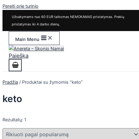
Pereiti prie turinio
Užsakymams nuo 60 EUR taikomas NEMOKAMAS pristatymas. Prekių
pristatymas iki 4 darbo dienų.
Main Menu
Paieška
Pradžia
/ Produktai su žymomis “keto”
keto
Rezultatų: 1