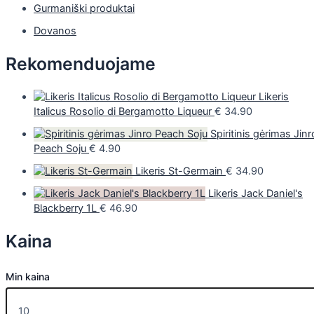
Gurmaniški produktai
Dovanos
Rekomenduojame
Likeris
Italicus Rosolio di Bergamotto Liqueur
€
34.90
Spiritinis gėrimas Jinr
Peach Soju
€
4.90
Likeris St-Germain
€
34.90
Likeris Jack Daniel's
Blackberry 1L
€
46.90
Kaina
Min kaina