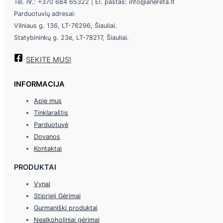
Tel. nr.: +370 684 65322 | El. paštas: info@anereta.lt
Parduotuvių adresai:
Vilniaus g. 136, LT-76296, Šiauliai.
Statybininkų g. 23e, LT-78217, Šiauliai.
SEKITE MUS!
INFORMACIJA
Apie mus
Tinklaraštis
Parduotuvė
Dovanos
Kontaktai
PRODUKTAI
Vynai
Stiprieji Gėrimai
Gurmaniški produktai
Nealkoholiniai gėrimai