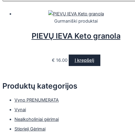
Gurmaniški produktai
PIEVŲ IEVA Keto granola
€
16.00
Į krepšelį
Produktų kategorijos
Vyno PRENUMERATA
Vynai
Nealkoholiniai gėrimai
Stiprieji Gėrimai