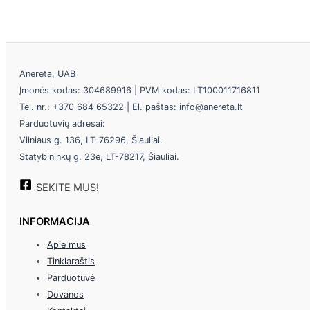
Anereta, UAB
Įmonės kodas: 304689916 | PVM kodas: LT100011716811
Tel. nr.: +370 684 65322 | El. paštas: info@anereta.lt
Parduotuvių adresai:
Vilniaus g. 136, LT-76296, Šiauliai.
Statybininkų g. 23e, LT-78217, Šiauliai.
SEKITE MUS!
INFORMACIJA
Apie mus
Tinklaraštis
Parduotuvė
Dovanos