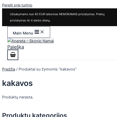
Pereiti prie turinio
Užsakymams nuo 60 EUR taikomas NEMOKAMAS pristatymas. Prekių
pristatymas iki 4 darbo dienų.
Main Menu
Paieška
Pradžia
/ Produktai su žymomis “kakavos”
kakavos
Produktų nerasta.
Produktų kategorijos