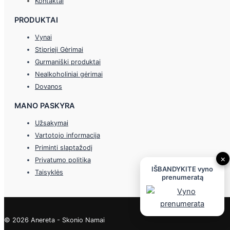
Kontaktai
PRODUKTAI
Vynai
Stiprieji Gėrimai
Gurmaniški produktai
Nealkoholiniai gėrimai
Dovanos
MANO PASKYRA
Užsakymai
Vartotojo informacija
Priminti slaptažodį
×
Privatumo politika
IŠBANDYKITE vyno
Taisyklės
prenumeratą
© 2026 Anereta - Skonio Namai