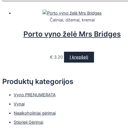
Čatniai, džemai, kremai
Porto vyno želė Mrs Bridges
€
3.20
Į krepšelį
Produktų kategorijos
Vyno PRENUMERATA
Vynai
Nealkoholiniai gėrimai
Stiprieji Gėrimai