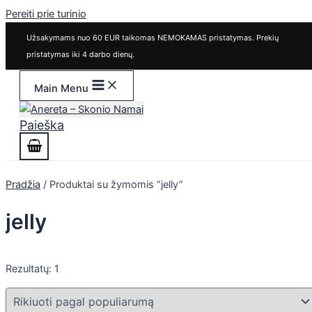
Pereiti prie turinio
Užsakymams nuo 60 EUR taikomas NEMOKAMAS pristatymas. Prekių
pristatymas iki 4 darbo dienų.
Main Menu
Paieška
Pradžia
/ Produktai su žymomis “jelly”
jelly
Rezultatų: 1