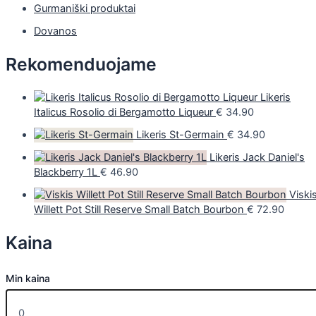
Gurmaniški produktai
Dovanos
Rekomenduojame
Likeris
Italicus Rosolio di Bergamotto Liqueur
€
34.90
Likeris St-Germain
€
34.90
Likeris Jack Daniel's
Blackberry 1L
€
46.90
Viski
Willett Pot Still Reserve Small Batch Bourbon
€
72.90
Kaina
Min kaina