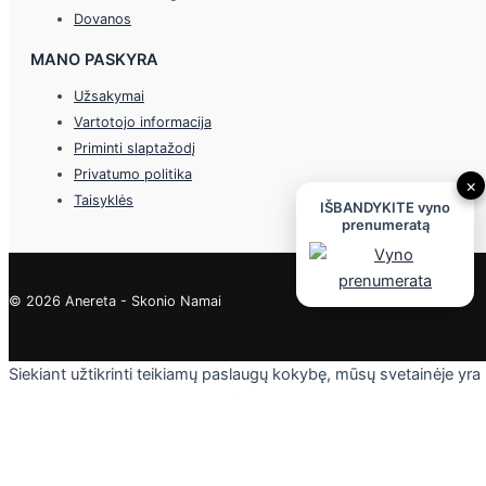
Dovanos
MANO PASKYRA
Užsakymai
Vartotojo informacija
Priminti slaptažodį
Privatumo politika
×
Taisyklės
IŠBANDYKITE vyno
prenumeratą
© 2026 Anereta - Skonio Namai
Siekiant užtikrinti teikiamų paslaugų kokybę, mūsų svetainėje yra
naudojami slapukai. Daugiau informacijos - privatumo politikoje.
Skaityti
Sutinku
Privacy & Cookies Policy