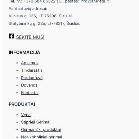
Tel. nr.: +370 684 65322 | El. paštas: info@anereta.lt
Parduotuvių adresai:
Vilniaus g. 136, LT-76296, Šiauliai.
Statybininkų g. 23e, LT-78217, Šiauliai.
SEKITE MUS!
INFORMACIJA
Apie mus
Tinklaraštis
Parduotuvė
Dovanos
Kontaktai
PRODUKTAI
Vynai
Stiprieji Gėrimai
Gurmaniški produktai
Nealkoholiniai gėrimai