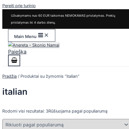
Pereiti prie turinio
Užsakymams nuo 60 EUR taikomas NEMOKAMAS pristatymas. Prekių
pristatymas iki 4 darbo dienų.
Main Menu
Paieška
Pradžia
/ Produktai su žymomis “italian”
italian
Rodomi visi rezultatai: 3
Rūšiuojama pagal populiarumą