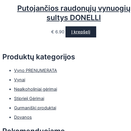
Putojančios raudonųjų vynuogių
sultys DONELLI
€
6.90
Į krepšelį
Produktų kategorijos
Vyno PRENUMERATA
Vynai
Nealkoholiniai gėrimai
Stiprieji Gėrimai
Gurmaniški produktai
Dovanos