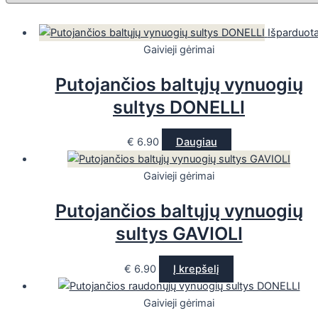
Išparduot
Gaivieji gėrimai
Putojančios baltųjų vynuogių
sultys DONELLI
€
6.90
Daugiau
Gaivieji gėrimai
Putojančios baltųjų vynuogių
sultys GAVIOLI
€
6.90
Į krepšelį
Gaivieji gėrimai