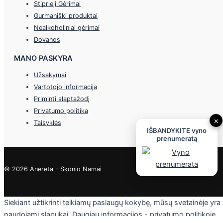
Stiprieji Gėrimai
Gurmaniški produktai
Nealkoholiniai gėrimai
Dovanos
MANO PASKYRA
Užsakymai
Vartotojo informacija
Priminti slaptažodį
Privatumo politika
×
Taisyklės
IŠBANDYKITE vyno
prenumeratą
© 2026 Anereta - Skonio Namai
Siekiant užtikrinti teikiamų paslaugų kokybę, mūsų svetainėje yra
naudojami slapukai. Daugiau informacijos - privatumo politikoje.