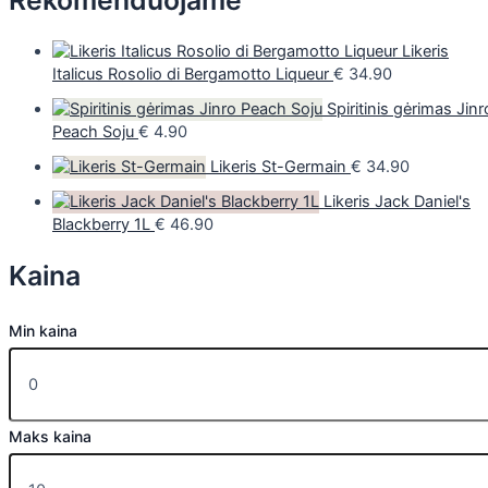
Rekomenduojame
Likeris
Italicus Rosolio di Bergamotto Liqueur
€
34.90
Spiritinis gėrimas Jinr
Peach Soju
€
4.90
Likeris St-Germain
€
34.90
Likeris Jack Daniel's
Blackberry 1L
€
46.90
Kaina
Min kaina
Maks kaina