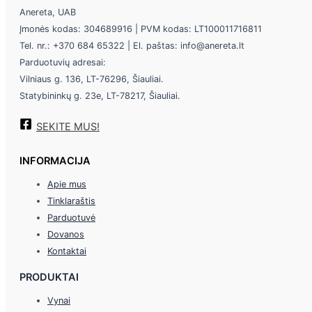
Anereta, UAB
Įmonės kodas: 304689916 | PVM kodas: LT100011716811
Tel. nr.: +370 684 65322 | El. paštas: info@anereta.lt
Parduotuvių adresai:
Vilniaus g. 136, LT-76296, Šiauliai.
Statybininkų g. 23e, LT-78217, Šiauliai.
SEKITE MUS!
INFORMACIJA
Apie mus
Tinklaraštis
Parduotuvė
Dovanos
Kontaktai
PRODUKTAI
Vynai