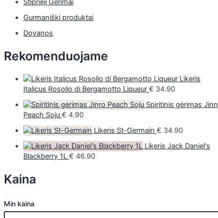
Stiprieji Gėrimai
Gurmaniški produktai
Dovanos
Rekomenduojame
Likeris
Italicus Rosolio di Bergamotto Liqueur
€
34.90
Spiritinis gėrimas Jinr
Peach Soju
€
4.90
Likeris St-Germain
€
34.90
Likeris Jack Daniel's
Blackberry 1L
€
46.90
Kaina
Min kaina