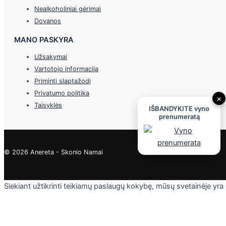
Nealkoholiniai gėrimai
Dovanos
MANO PASKYRA
Užsakymai
Vartotojo informacija
Priminti slaptažodį
Privatumo politika
×
Taisyklės
IŠBANDYKITE vyno
prenumeratą
© 2026 Anereta - Skonio Namai
Siekiant užtikrinti teikiamų paslaugų kokybę, mūsų svetainėje yra
naudojami slapukai. Daugiau informacijos - privatumo politikoje.
Skaityti
Sutinku
Privacy & Cookies Policy