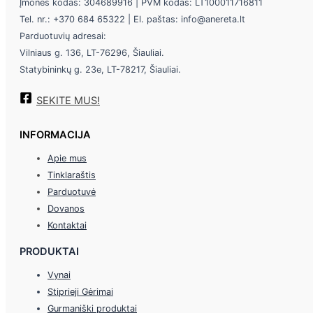
Įmonės kodas: 304689916 | PVM kodas: LT100011716811
Tel. nr.: +370 684 65322 | El. paštas: info@anereta.lt
Parduotuvių adresai:
Vilniaus g. 136, LT-76296, Šiauliai.
Statybininkų g. 23e, LT-78217, Šiauliai.
SEKITE MUS!
INFORMACIJA
Apie mus
Tinklaraštis
Parduotuvė
Dovanos
Kontaktai
PRODUKTAI
Vynai
Stiprieji Gėrimai
Gurmaniški produktai