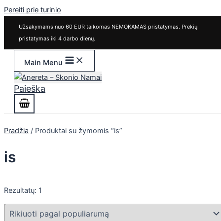
Pereiti prie turinio
Užsakymams nuo 60 EUR taikomas NEMOKAMAS pristatymas. Prekių
pristatymas iki 4 darbo dienų.
Main Menu
Paieška
Pradžia
/ Produktai su žymomis “is”
is
Rezultatų: 1