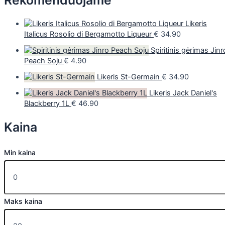
Rekomenduojame
Likeris
Italicus Rosolio di Bergamotto Liqueur
€
34.90
Spiritinis gėrimas Jinr
Peach Soju
€
4.90
Likeris St-Germain
€
34.90
Likeris Jack Daniel's
Blackberry 1L
€
46.90
Kaina
Min kaina
Maks kaina