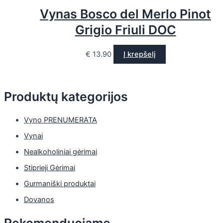
Vynas Bosco del Merlo Pinot
Grigio Friuli DOC
€
13.90
Į krepšelį
Produktų kategorijos
Vyno PRENUMERATA
Vynai
Nealkoholiniai gėrimai
Stiprieji Gėrimai
Gurmaniški produktai
Dovanos