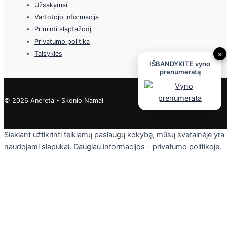
Užsakymai
Vartotojo informacija
Priminti slaptažodį
Privatumo politika
×
Taisyklės
IŠBANDYKITE vyno
prenumeratą
© 2026 Anereta - Skonio Namai
Siekiant užtikrinti teikiamų paslaugų kokybę, mūsų svetainėje yra
naudojami slapukai. Daugiau informacijos - privatumo politikoje.
Skaityti
Sutinku
Privacy & Cookies Policy
Uždaryti