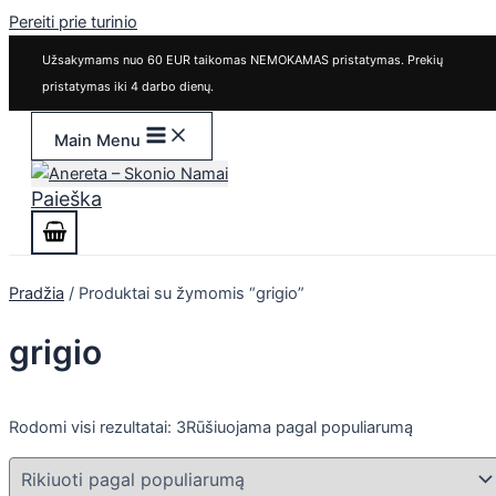
Pereiti prie turinio
Užsakymams nuo 60 EUR taikomas NEMOKAMAS pristatymas. Prekių
pristatymas iki 4 darbo dienų.
Main Menu
Paieška
Pradžia
/ Produktai su žymomis “grigio”
grigio
Rodomi visi rezultatai: 3
Rūšiuojama pagal populiarumą