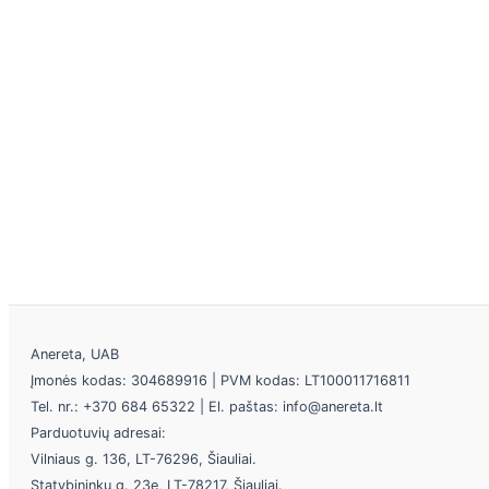
Anereta, UAB
Įmonės kodas: 304689916 | PVM kodas: LT100011716811
Tel. nr.: +370 684 65322 | El. paštas: info@anereta.lt
Parduotuvių adresai:
Vilniaus g. 136, LT-76296, Šiauliai.
Statybininkų g. 23e, LT-78217, Šiauliai.