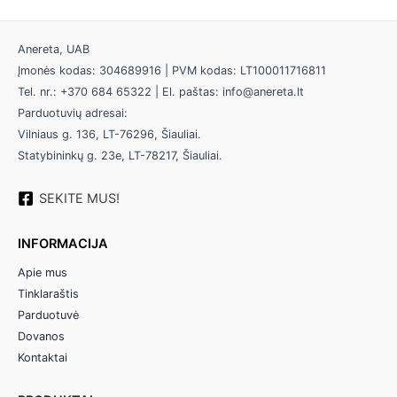
Anereta, UAB
Įmonės kodas: 304689916 | PVM kodas: LT100011716811
Tel. nr.: +370 684 65322 | El. paštas: info@anereta.lt
Parduotuvių adresai:
Vilniaus g. 136, LT-76296, Šiauliai.
Statybininkų g. 23e, LT-78217, Šiauliai.
SEKITE MUS!
INFORMACIJA
Apie mus
Tinklaraštis
Parduotuvė
Dovanos
Kontaktai