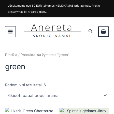
Rūšiuojama
M
M
Pereiti
pagal
Užsakymams nuo 60 EUR taikomas NEMOKAMAS pristatymas. Prekių
i
a
populiarumą
prie
pristatymas iki 4 darbo dienų.
n
k
turinio
k
s
Main
a
k
i
a
Paieška
Menu
n
i
a
n
a
Pradžia
/ Produktai su žymomis “green”
green
Rodomi visi rezultatai: 6
is
is