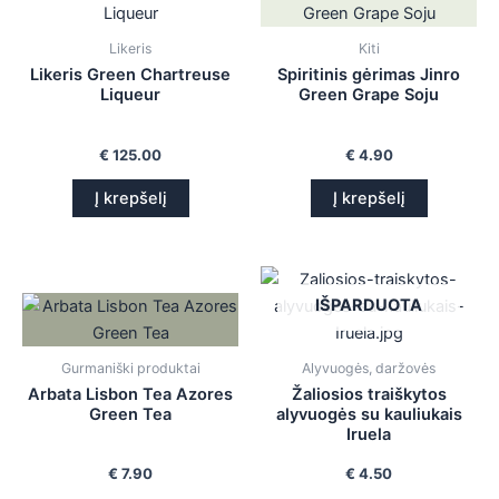
is
Likeris
Kiti
is
Likeris Green Chartreuse
Spiritinis gėrimas Jinro
Liqueur
Green Grape Soju
is
€
125.00
€
4.90
is
Į krepšelį
Į krepšelį
IŠPARDUOTA
Gurmaniški produktai
Alyvuogės, daržovės
Arbata Lisbon Tea Azores
Žaliosios traiškytos
Green Tea
alyvuogės su kauliukais
Iruela
€
7.90
€
4.50