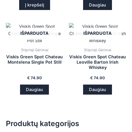
Į krepšelį
Daugiau
IŠPARDUOTA
IŠPARDUOTA
Stiprieji Gėrimai
Stiprieji Gėrimai
Viskis Green Spot Chateau
Viskis Green Spot Chateau
Montelena Single Pot Still
Leoville Barton Irish
Whiskey
€
74.90
€
74.90
Daugiau
Daugiau
Produktų kategorijos