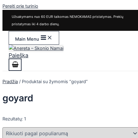
Pereiti prie turinio
Užsakymams nuo 60 EUR taikomas NEMOKAMAS pristatymas. Prekių
pristatymas iki 4 darbo dienų.
Main Menu
Paieška
Pradžia
/ Produktai su žymomis “goyard”
goyard
Rezultatų: 1