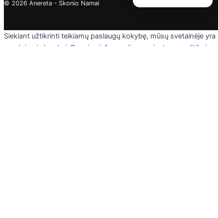
© 2026 Anereta - Skonio Namai
Siekiant užtikrinti teikiamų paslaugų kokybę, mūsų svetainėje yra
naudojami slapukai. Daugiau informacijos - privatumo politikoje.
Skaityti
Sutinku
Privacy & Cookies Policy
Uždaryti
Privacy Overview
This website uses cookies to improve your experience while you
navigate through the website. Out of these cookies, the cookies
that are categorized as necessary are stored on your browser as
they are essential for the working of basic functionalities of the
website. We also use third-party cookies that help us analyze an