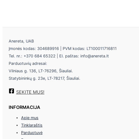
Anereta, UAB
Įmonės kodas: 304689916 | PVM kodas: LT100011716811
Tel. nr.: +370 684 65322 | El. paštas: info@anereta.lt
Parduotuvių adresai:
Vilniaus g. 136, LT-76296, Šiauliai.
Statybininkų g. 23e, LT-78217, Šiauliai.
SEKITE MUS!
INFORMACIJA
Apie mus
Tinklaraštis
Parduotuvė