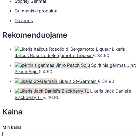
Stiprieji Gėrimai
Gurmaniški produktai
Dovanos
Rekomenduojame
Likeris
Italicus Rosolio di Bergamotto Liqueur
€
34.90
Spiritinis gėrimas Jinr
Peach Soju
€
4.90
Likeris St-Germain
€
34.90
Likeris Jack Daniel's
Blackberry 1L
€
46.90
Kaina
Min kaina