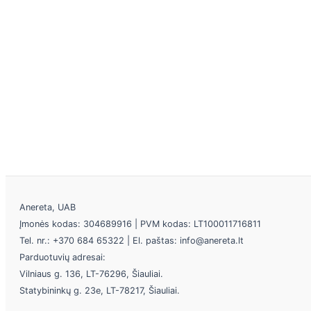
Anereta, UAB
Įmonės kodas: 304689916 | PVM kodas: LT100011716811
Tel. nr.: +370 684 65322 | El. paštas: info@anereta.lt
Parduotuvių adresai:
Vilniaus g. 136, LT-76296, Šiauliai.
Statybininkų g. 23e, LT-78217, Šiauliai.