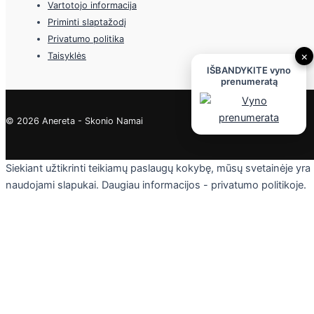
Vartotojo informacija
Priminti slaptažodį
Privatumo politika
×
Taisyklės
IŠBANDYKITE vyno
prenumeratą
© 2026 Anereta - Skonio Namai
Siekiant užtikrinti teikiamų paslaugų kokybę, mūsų svetainėje yra
naudojami slapukai. Daugiau informacijos - privatumo politikoje.
Skaityti
Sutinku
Privacy & Cookies Policy
Uždaryti