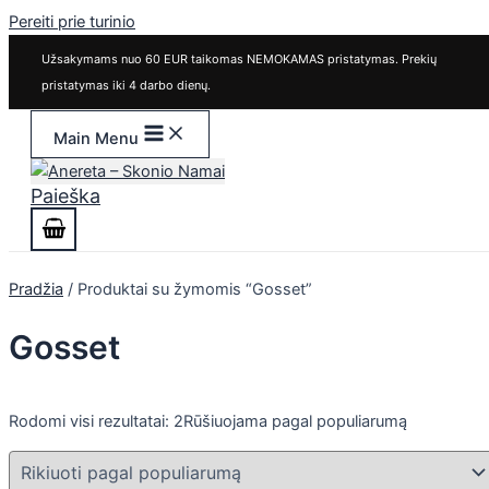
Pereiti prie turinio
Užsakymams nuo 60 EUR taikomas NEMOKAMAS pristatymas. Prekių
pristatymas iki 4 darbo dienų.
Main Menu
Paieška
Pradžia
/ Produktai su žymomis “Gosset”
Gosset
Rodomi visi rezultatai: 2
Rūšiuojama pagal populiarumą