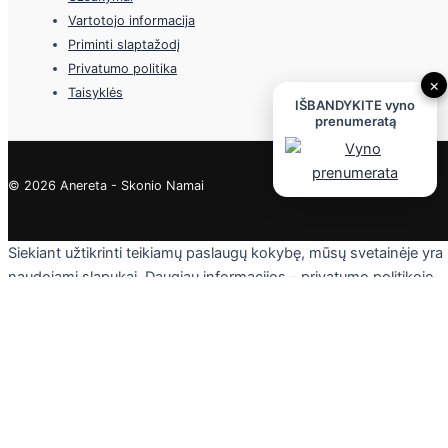
Vartotojo informacija
Priminti slaptažodį
Privatumo politika
×
Taisyklės
IŠBANDYKITE vyno
prenumeratą
© 2026 Anereta - Skonio Namai
Siekiant užtikrinti teikiamų paslaugų kokybę, mūsų svetainėje yra
naudojami slapukai. Daugiau informacijos - privatumo politikoje.
Skaityti
Sutinku
Privacy & Cookies Policy
Uždaryti