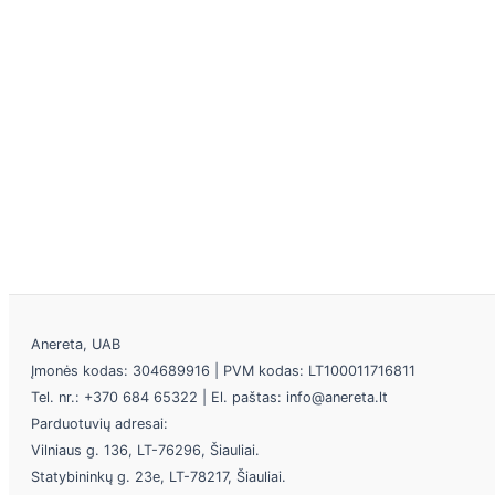
Anereta, UAB
Įmonės kodas: 304689916 | PVM kodas: LT100011716811
Tel. nr.: +370 684 65322 | El. paštas: info@anereta.lt
Parduotuvių adresai:
Vilniaus g. 136, LT-76296, Šiauliai.
Statybininkų g. 23e, LT-78217, Šiauliai.