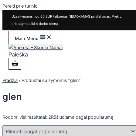
Pereiti prie turinio
Užsakymams nuo 60 EUR taikomas NEMOKAMAS pristatymas. Prekių
pristatymas iki 4 darbo dienų.
Main Menu
Paieška
Pradžia
/ Produktai su žymomis “glen”
glen
Rodomi visi rezultatai: 2
Rūšiuojama pagal populiarumą