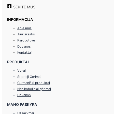
SEKITE MUS!
INFORMACIJA
Apie mus
Tinklaraštis
Parduotuvė
Dovanos
Kontaktai
PRODUKTAI
Vynai
Stiprieji Gėrimai
Gurmaniški produktai
Nealkoholiniai gėrimai
Dovanos
MANO PASKYRA
Užsakymai