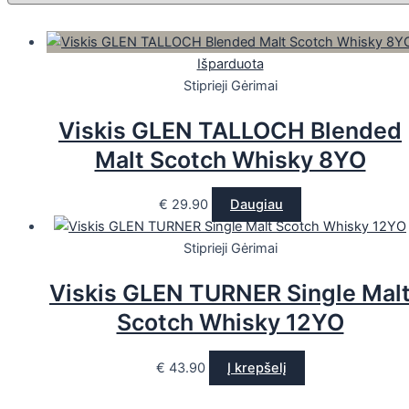
Išparduota
Stiprieji Gėrimai
Viskis GLEN TALLOCH Blended
Malt Scotch Whisky 8YO
€
29.90
Daugiau
Stiprieji Gėrimai
Viskis GLEN TURNER Single Mal
Scotch Whisky 12YO
€
43.90
Į krepšelį