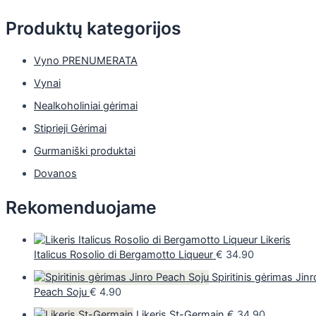
Produktų kategorijos
Vyno PRENUMERATA
Vynai
Nealkoholiniai gėrimai
Stiprieji Gėrimai
Gurmaniški produktai
Dovanos
Rekomenduojame
Likeris
Italicus Rosolio di Bergamotto Liqueur
€
34.90
Spiritinis gėrimas Jinr
Peach Soju
€
4.90
Likeris St-Germain
€
34.90