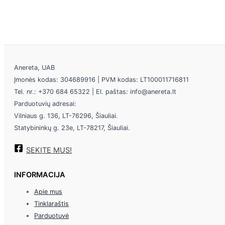
Anereta, UAB
Įmonės kodas: 304689916 | PVM kodas: LT100011716811
Tel. nr.: +370 684 65322 | El. paštas: info@anereta.lt
Parduotuvių adresai:
Vilniaus g. 136, LT-76296, Šiauliai.
Statybininkų g. 23e, LT-78217, Šiauliai.
SEKITE MUS!
INFORMACIJA
Apie mus
Tinklaraštis
Parduotuvė