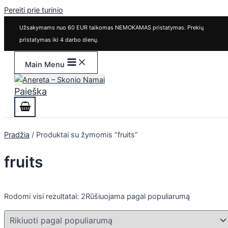
Pereiti prie turinio
Užsakymams nuo 60 EUR taikomas NEMOKAMAS pristatymas. Prekių
pristatymas iki 4 darbo dienų.
Main Menu
Paieška
Pradžia
/ Produktai su žymomis “fruits”
fruits
Rodomi visi rezultatai: 2
Rūšiuojama pagal populiarumą