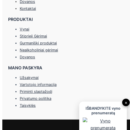
Dovanos
Kontaktai
PRODUKTAI
Vynai
Stiprieji Gėrimai
Gurmaniški produktai
Nealkoholiniai gėrimai
Dovanos
MANO PASKYRA
Užsakymai
Vartotojo informacija
Priminti slaptažodį
Privatumo politika
×
Taisyklės
IŠBANDYKITE vyno
prenumeratą