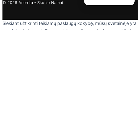
© 2026 Anereta - Skonio Namai
Siekiant užtikrinti teikiamų paslaugų kokybę, mūsų svetainėje yra
naudojami slapukai. Daugiau informacijos - privatumo politikoje.
Skaityti
Sutinku
Privacy & Cookies Policy
Uždaryti
Privacy Overview
This website uses cookies to improve your experience while you
navigate through the website. Out of these cookies, the cookies
that are categorized as necessary are stored on your browser as
they are essential for the working of basic functionalities of the
website. We also use third-party cookies that help us analyze an