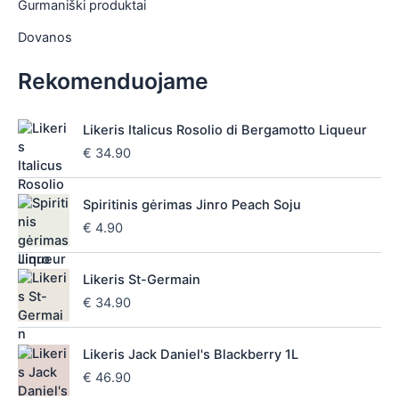
Gurmaniški produktai
Dovanos
Rekomenduojame
Likeris Italicus Rosolio di Bergamotto Liqueur
€
34.90
Spiritinis gėrimas Jinro Peach Soju
€
4.90
Likeris St-Germain
€
34.90
Likeris Jack Daniel's Blackberry 1L
€
46.90