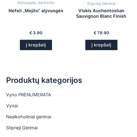
Alyvuogės, daržovės
Stiprieji Gėrimai
is
Nefeli „Mojito“ alyvuogės
Viskis Auchentoshan
Sauvignon Blanc Finish
is
is
€
3.90
€
79.90
Į krepšelį
Į krepšelį
is
Produktų kategorijos
Vyno PRENUMERATA
Vynai
Nealkoholiniai gėrimai
Stiprieji Gėrimai