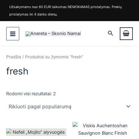
Rūšiuojama
M
M
Pereiti
pagal
Užsakymams nuo 60 EUR taikomas NEMOKAMAS pristatymas. Prekių
i
a
populiarumą
prie
pristatymas iki 4 darbo dienų.
n
k
turinio
k
s
Main
a
k
Paieška
i
a
Menu
n
i
a
n
a
Pradžia
/ Produktai su žymomis “fresh”
fresh
Rodomi visi rezultatai: 2
is
is