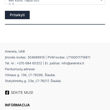
Pritaikyti
Anereta, UAB
Įmonės kodas: 304689916 | PVM kodas: LT100011716811
Tel. nr.: +370 684 65322 | El. paštas: info@anereta.lt
Parduotuvių adresai:
Vilniaus g. 136, LT-76296, Šiauliai.
Statybininkų g. 23e, LT-78217, Šiauliai.
SEKITE MUS!
INFORMACIJA