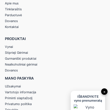
Apie mus
Tinklaraštis
Parduotuvė
Dovanos
Kontaktai
PRODUKTAI
Vynai
Stiprieji Gėrimai
Gurmaniški produktai
Nealkoholiniai gėrimai
Dovanos
MANO PASKYRA
Užsakymai
×
Vartotojo informacija
IŠBANDYKITE
Priminti slaptažodį
vyno prenumeratą
Privatumo politika
Taisyklės