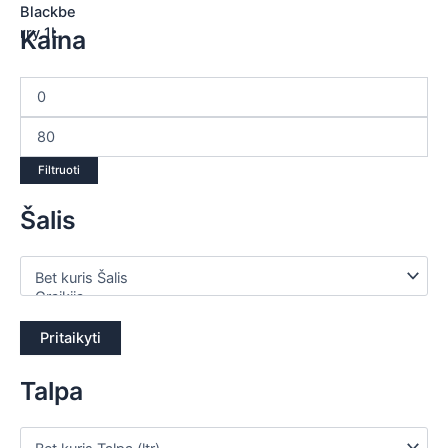
Kaina
Filtruoti
Šalis
Pritaikyti
Talpa