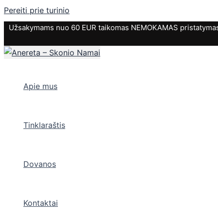
Pereiti prie turinio
Užsakymams nuo 60 EUR taikomas NEMOKAMAS pristatymas. P
Apie mus
Tinklaraštis
Dovanos
Kontaktai