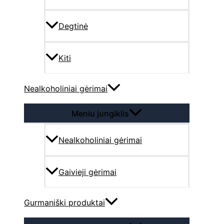
Degtinė
Kiti
Nealkoholiniai gėrimai
Meniu jungiklis
Nealkoholiniai gėrimai
Gaivieji gėrimai
Gurmaniški produktai