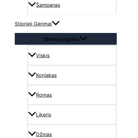
Šampanas
Stiprieji Gėrimai
Meniu jungiklis
Viskis
Konjakas
Romas
Likeris
Džinas