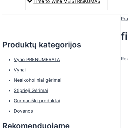
Time to Wine MEISTRIŠKUMAS
Pra
f
Produktų kategorijos
Rez
Vyno PRENUMERATA
Vynai
Nealkoholiniai gėrimai
Stiprieji Gėrimai
Gurmaniški produktai
Dovanos
Rekomenduojame