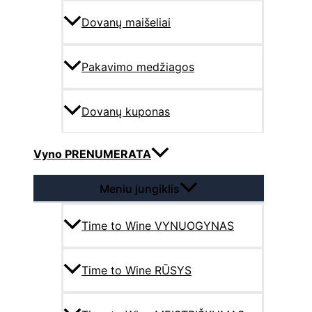
Dovanų maišeliai
Pakavimo medžiagos
Dovanų kuponas
Vyno PRENUMERATA
Meniu jungiklis
Time to Wine VYNUOGYNAS
Time to Wine RŪSYS