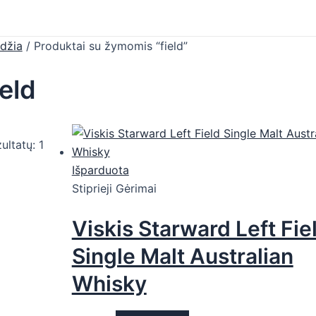
džia
/ Produktai su žymomis “field”
ield
ultatų: 1
Išparduota
Stiprieji Gėrimai
Viskis Starward Left Fie
Single Malt Australian
Whisky