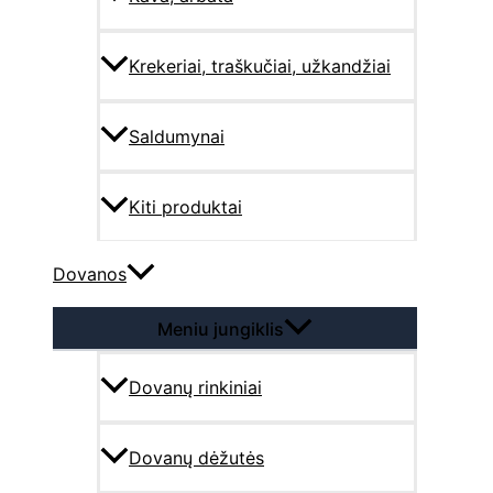
Krekeriai, traškučiai, užkandžiai
Saldumynai
Kiti produktai
Dovanos
Meniu jungiklis
Dovanų rinkiniai
Dovanų dėžutės