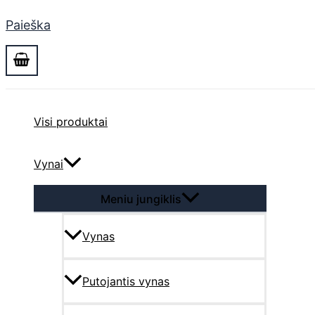
Paieška
Visi produktai
Vynai
Meniu jungiklis
Vynas
Putojantis vynas