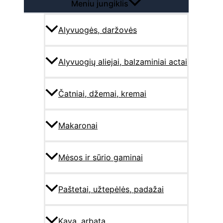
Meniu jungiklis
Alyvuogės, daržovės
Alyvuogių aliejai, balzaminiai actai
Čatniai, džemai, kremai
Makaronai
Mėsos ir sūrio gaminai
Paštetai, užtepėlės, padažai
Kava, arbata