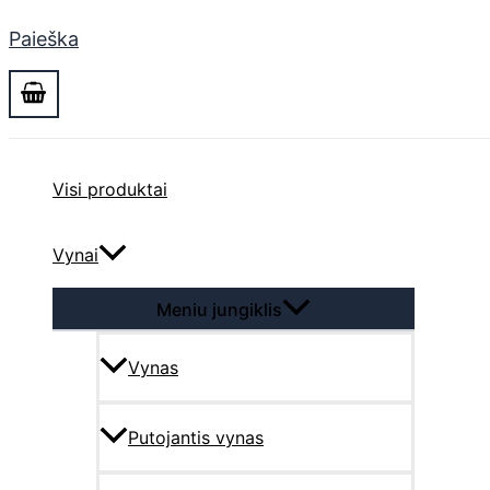
Paieška
Visi produktai
Vynai
Meniu jungiklis
Vynas
Putojantis vynas