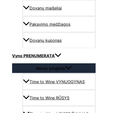
Dovanų maišeliai
Pakavimo medžiagos
Dovanų kuponas
Vyno PRENUMERATA
Meniu jungiklis
Time to Wine VYNUOGYNAS
Time to Wine RŪSYS