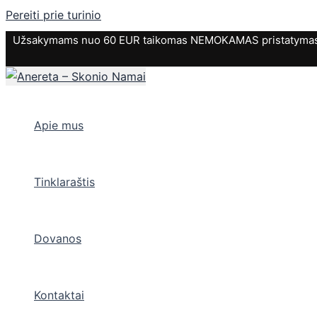
Pereiti prie turinio
Užsakymams nuo 60 EUR taikomas NEMOKAMAS pristatymas. P
Apie mus
Tinklaraštis
Dovanos
Kontaktai