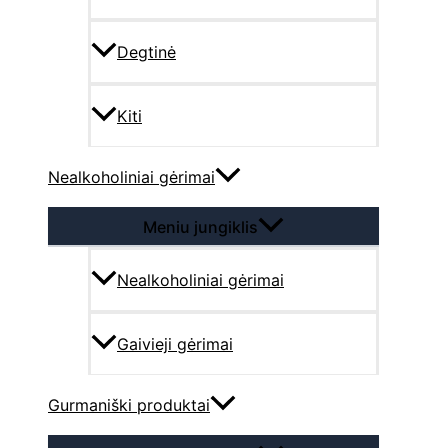
Degtinė
Kiti
Nealkoholiniai gėrimai
Meniu jungiklis
Nealkoholiniai gėrimai
Gaivieji gėrimai
Gurmaniški produktai