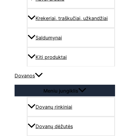
Krekeriai, traškučiai, užkandžiai
Saldumynai
Kiti produktai
Dovanos
Meniu jungiklis
Dovanų rinkiniai
Dovanų dėžutės