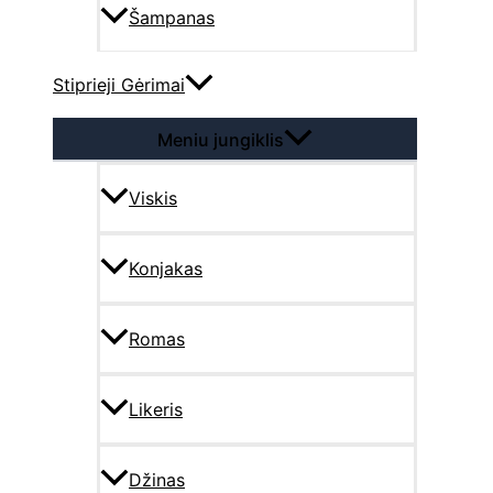
Šampanas
Stiprieji Gėrimai
Meniu jungiklis
Viskis
Konjakas
Romas
Likeris
Džinas