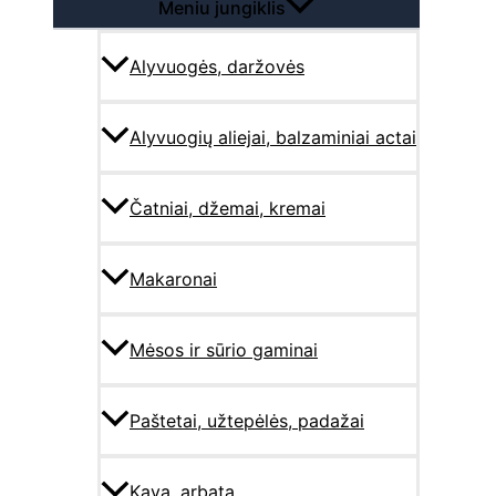
Meniu jungiklis
Alyvuogės, daržovės
Alyvuogių aliejai, balzaminiai actai
Čatniai, džemai, kremai
Makaronai
Mėsos ir sūrio gaminai
Paštetai, užtepėlės, padažai
Kava, arbata