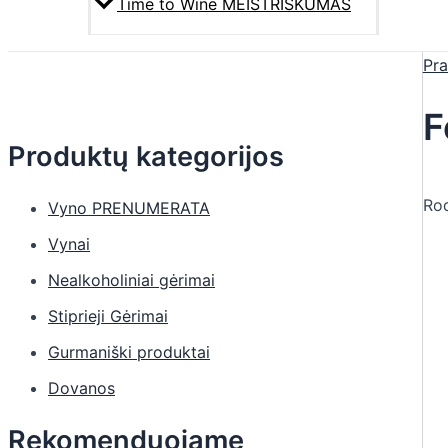
Time to Wine MEISTRIŠKUMAS
Pra
F
Produktų kategorijos
Rod
Vyno PRENUMERATA
Vynai
Nealkoholiniai gėrimai
Stiprieji Gėrimai
Gurmaniški produktai
Dovanos
Rekomenduojame