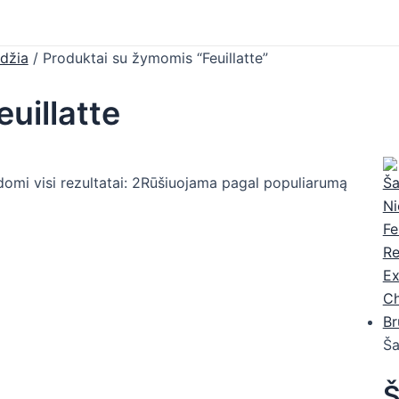
džia
/ Produktai su žymomis “Feuillatte”
euillatte
omi visi rezultatai: 2
Rūšiuojama pagal populiarumą
Š