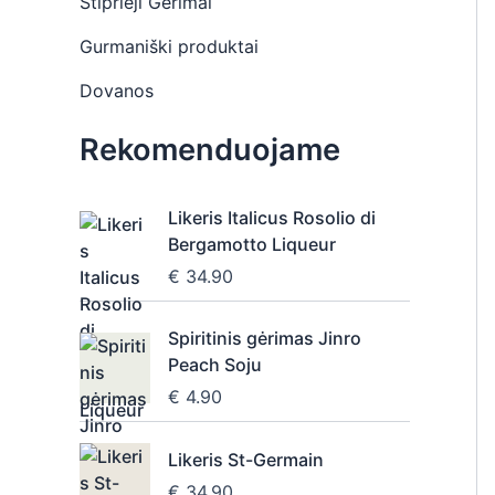
Stiprieji Gėrimai
Gurmaniški produktai
Dovanos
Rekomenduojame
Likeris Italicus Rosolio di
Bergamotto Liqueur
€
34.90
Spiritinis gėrimas Jinro
Peach Soju
€
4.90
Likeris St-Germain
€
34.90