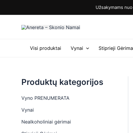
M
M
Pereiti
Užsakymams nuo 6
i
a
prie
n
k
turinio
k
s
a
k
i
a
n
i
a
n
Visi produktai
Vynai
Stiprieji Gėrima
a
Produktų kategorijos
Vyno PRENUMERATA
Vynai
Nealkoholiniai gėrimai