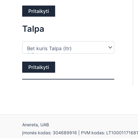
Pritaikyti
Talpa
Pritaikyti
Anereta, UAB
Įmonės kodas: 304689916 | PVM kodas: LT1000117168