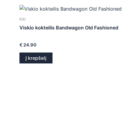
Kiti
Viskio kokteilis Bandwagon Old Fashioned
€
24.90
Į krepšelį