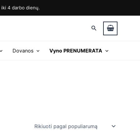
ki 4 darbo dienų.
Paieška
Dovanos
Vyno PRENUMERATA