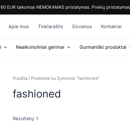
0 EUR taikomas NEMOKAMAS pristatymas. Prekių pristatymas i
Apie mus
Tinklaraštis
Dovanos
Kontaktai
i
Nealkoholiniai gėrimai
Gurmaniški produktai
Pradžia
/ Produktai su žymomis “fashioned”
fashioned
Rezultatų: 1