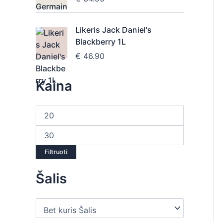
Likeris Jack Daniel's
Blackberry 1L
€
46.90
Kaina
Filtruoti
Šalis