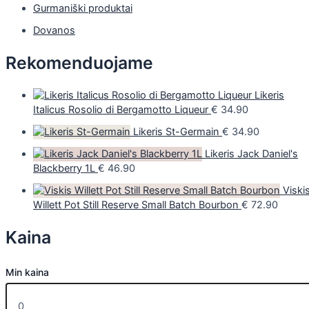
Gurmaniški produktai
Dovanos
Rekomenduojame
Likeris
Italicus Rosolio di Bergamotto Liqueur
€
34.90
Likeris St-Germain
€
34.90
Likeris Jack Daniel's
Blackberry 1L
€
46.90
Viski
Willett Pot Still Reserve Small Batch Bourbon
€
72.90
Kaina
Min kaina