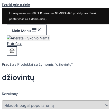
Pereiti prie turinio
Užsakymams nuo 60 EUR taikomas NEMOKAMAS pristatymas. Prekių
pristatymas iki 4 darbo dienų.
Main Menu
Paieška
Pradžia
/ Produktai su žymomis “džiovintų”
džiovintų
Rezultatų: 1