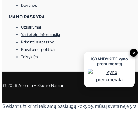
Dovanos
MANO PASKYRA
Užsakymai
Vartotojo informacija
Priminti slaptažodį
Privatumo politika
×
Taisyklės
IŠBANDYKITE vyno
prenumeratą
© 2026 Anereta - Skonio Namai
Siekiant užtikrinti teikiamų paslaugų kokybę, mūsų svetainėje yra
naudojami slapukai. Daugiau informacijos - privatumo politikoje.
Skaityti
Sutinku
Privacy & Cookies Policy