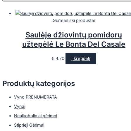
Gurmaniški produktai
Saulėje džiovintų pomidorų
užtepėlė Le Bonta Del Casale
€
4.70
Į krepšelį
Produktų kategorijos
Vyno PRENUMERATA
Vynai
Nealkoholiniai gėrimai
Stiprieji Gėrimai