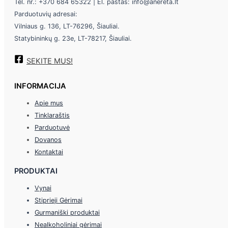
Tel. nr.: +370 684 65322 | El. paštas: info@anereta.lt
Parduotuvių adresai:
Vilniaus g. 136, LT-76296, Šiauliai.
Statybininkų g. 23e, LT-78217, Šiauliai.
SEKITE MUS!
INFORMACIJA
Apie mus
Tinklaraštis
Parduotuvė
Dovanos
Kontaktai
PRODUKTAI
Vynai
Stiprieji Gėrimai
Gurmaniški produktai
Nealkoholiniai gėrimai